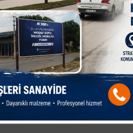
diğine koyan tarafını bilirler. Ama rahmetli hacı abi gerçekten yufka
a çalışan, sofrasına buyur eden bir insandı. . .
 da muhatap olmayacağı, halk tabiriyle miskin denilen tipleri, Kültür
 doyurur bir ihtiyacı varsa giderirdi.
 ötesi”
cümlesindeki gibi, süper ötesi bir insandı. Kendisini bir kez