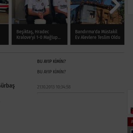
Beşiktaş, Hradec
Bandırma'da Müstakil
U
Kralove'yi 1-0 Mağlup
Ev Alevlere Teslim Oldu
Y
a
Etti
M
S
BU AYIP KİMİN?
BU AYIP KİMİN?
Gürbaş
21.10.2013 10:34:58