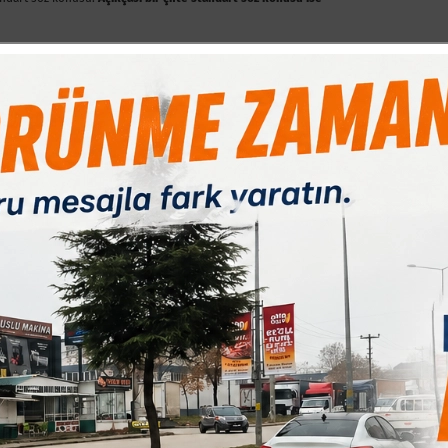
dağı olan gazetecilerinden, İnegöl Yeni Gazeteciler Dernek Başkanı çok
ra bir gece öncesi rahatsızlandığını ve hastaneye kaldırıldığını
yaşadığım birçok hatıra, gözümün önünden bir film şeridi gibi geçti
bi, son 30 yılda yüzlerce siyasetçi ve STK temsilcisi ile mesaisi yapmış
mından belediye başkanına hiç bir makam ve mevki gözetmeksizin,
rdı ki, söyledikleriyle baltayı taşa da vursa da, sözleri hiçbir zaman