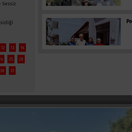
 Sessiz
Po
izliği
12
13
14
24
25
26
36
37