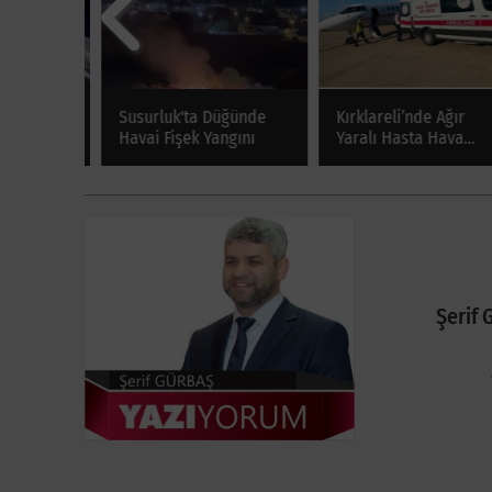
da 14
Susurluk'ta Düğünde
Kırklareli’nde Ağır
en
Havai Fişek Yangını
Yaralı Hasta Hava
Ambulansıyla Ankara’y
Sevk Edildi
Şerif 