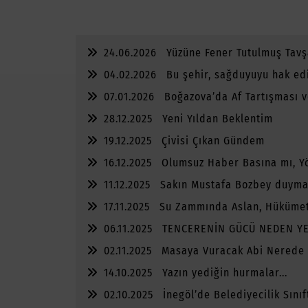
24.06.2026
Yüzüne Fener Tutulmuş Tavş
04.02.2026
Bu şehir, sağduyuyu hak ed
07.01.2026
Boğazova’da Af Tartışması v
28.12.2025
Yeni Yıldan Beklentim
19.12.2025
Çivisi Çıkan Gündem
16.12.2025
Olumsuz Haber Basına mı, Y
Yazar?
11.12.2025
Sakın Mustafa Bozbey duyma
17.11.2025
Su Zammında Aslan, Hüküme
Kedi
06.11.2025
TENCERENİN GÜCÜ NEDEN Y
02.11.2025
Masaya Vuracak Abi Nerede
14.10.2025
Yazın yediğin hurmalar...
02.10.2025
İnegöl’de Belediyecilik Sınıf