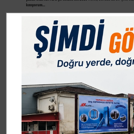
kınıyorum…
***
SÜPER ÖTESİ BİR İNSAN…
Kurban Bayramının arifesinde İnegöl’ün en neşeli, nereye gitse ilgi o
sevgili ağabeyim Hacı Yahya Balakuş’u kaybetmenin şokunu yaşadım. Zi
duymamıştım.
Hacı Abiyi bayramın 1. günü son yolculuğuna uğurlarken, kendisiyle 
adeta. Kalabalık bir cemaatle defnedildi hacı abi. Zira rahmetli hacı a
ve unutulmaz hatıraları olan biriydi.
Hacı abinin en çok sevdiğim tarafı çok doğal olmasıydı. Kaymaka
doğru bildiğini dobraca söylerdi. Ama hacı abinin öyle bir üslubu va
karşısındakini kırmaz, hatta güldürürdü.