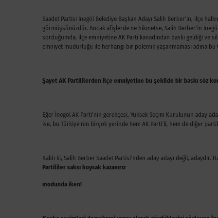
Saadet Partisi İnegöl Belediye Başkan Adayı Salih Berber’in, ilçe halk
görmüşsünüzdür. Ancak afişlerde ne hikmetse, Salih Berber’in İnegöl
sorduğumda, ilçe emniyetine AK Parti kanadından baskı geldiği ve sili
emniyet müdürlüğü ile herhangi bir polemik yaşanmaması adına bu ta
Şayet AK Partililerden ilçe emniyetine bu şekilde bir baskı söz ko
Eğer İnegöl AK Parti’nin gerekçesi, Yüksek Seçim Kurulunun aday aday
ise, bu Türkiye’nin birçok yerinde hem AK Parti’li, hem de diğer parti
Kaldı ki, Salih Berber Saadet Partisi’nden aday adayı değil, adaydır.
Partililer saksı koysak kazanırız
modunda iken!