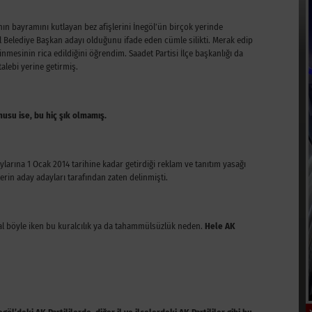
ının bayramını kutlayan bez afişlerini İnegöl’ün birçok yerinde
 Belediye Başkan adayı olduğunu ifade eden cümle silikti. Merak edip
nmesinin rica edildiğini öğrendim. Saadet Partisi İlçe başkanlığı da
lebi yerine getirmiş.
nusu ise, bu hiç şık olmamış.
larına 1 Ocak 2014 tarihine kadar getirdiği reklam ve tanıtım yasağı
lerin aday adayları tarafından zaten delinmişti.
 Hal böyle iken bu kuralcılık ya da tahammülsüzlük neden.
Hele AK