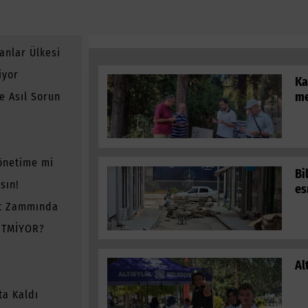
HAB
anlar Ülkesi
iyor
Ka
me
e Asıl Sorun
önetime mi
Bi
sın!
es
t Zammında
ETMİYOR?
Al
ta Kaldı