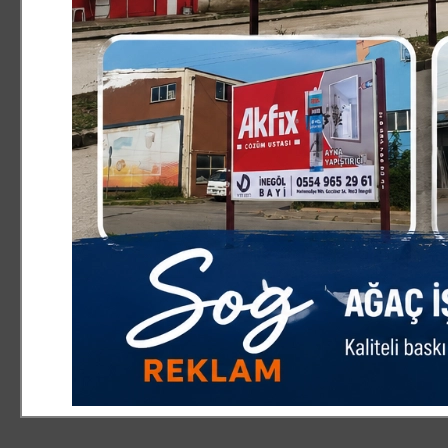
Hacı abiyi yakından tanıyanlar onun belki sadece açık sözlü ve lafı ge
yürekli, vicdanlı, kapısına kim gelse hiç ayırt etmeden yardımcı olmay
Rahmetli hacı abi, çoğu insanın belki kapısından içeri sokmayacağı ya
Sarayındaki ofisinde hiç bıkmadan usanmadan ağırlar, onların karnını
Hülasa rahmetli hacı Yahya abi, nasılsın dendiğinde kullandığı
“süper
daha rahmetle anıyorum.
Ruhuna Fatiha…