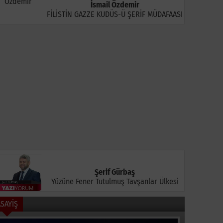
İsmail Özdemir
FİLİSTİN GAZZE KUDÜS-Ü ŞERİF MÜDAFAASI
ludağ'daki Orman
Galatasaray'ın Yeni
İznik Göl
angını Ekiplerin
Sezon Hazırlıkları
Dengesin
üdahalesiyle
Sürüyor
Genç Haya
öndürüldü
Şerif Gürbaş
Yüzüne Fener Tutulmuş Tavşanlar Ülkesi
ASAYİŞ