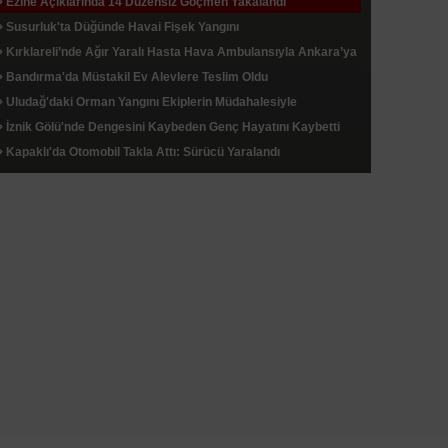
Ezine Açıklarında 14 Düzensiz Göçmen Yakalandı
Susurluk'ta Düğünde Havai Fişek Yangını
Kırklareli’nde Ağır Yaralı Hasta Hava Ambulansıyla Ankara’ya
Sevk Edildi
Bandırma'da Müstakil Ev Alevlere Teslim Oldu
Uludağ'daki Orman Yangını Ekiplerin Müdahalesiyle
Söndürüldü
İznik Gölü'nde Dengesini Kaybeden Genç Hayatını Kaybetti
Kapaklı'da Otomobil Takla Attı: Sürücü Yaralandı