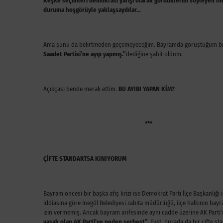
Keşke seçimleri demokrasi yarışı olarak gördüklerini söyleyen İnegö
duruma hoşgörüyle yaklaşsaydılar…
Ama şunu da belirtmeden geçemeyeceğim. Bayramda görüştüğüm bir
Saadet Partisi’ne ayıp yapmış.”
dediğine şahit oldum.
Açıkçası bende merak ettim.
BU AYIBI YAPAN KİM?
***
ÇİFTE STANDARTSA KINIYORUM
Bayram öncesi bir başka afiş krizi ise Demokrat Parti İlçe Başkanlığı 
iddiasına göre İnegöl Belediyesi zabıta müdürlüğü, ilçe halkının bay
izin vermemiş. Ancak bayram arifesinde aynı cadde üzerine AK Parti’
yasak olan AK Parti’ye neden serbest”.
Evet, burada da bir çifte s