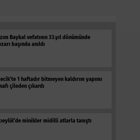
ERDE İNSAN
zım Baykal vefatının 33.yıl dönümünde
zarı başında anıldı
lecik’te 1 haftadır bitmeyen kaldırım yapımı
nafı çileden çıkardı
tıeylül’de minikler midilli atlarla tanıştı