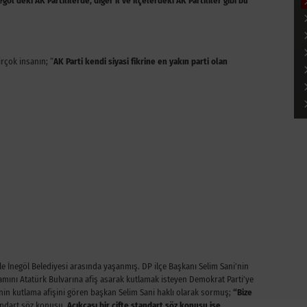
l’deki AK Partililerde, diğer il ve ilçelerdeki AK Partililer gibi bu
çok insanın; “
AK Parti kendi siyasi fikrine en yakın parti olan
ile İnegöl Belediyesi arasında yaşanmış. DP ilçe Başkanı Selim Sani’nin
ramını Atatürk Bulvarına afiş asarak kutlamak isteyen Demokrat Parti’ye
nin kutlama afişini gören başkan Selim Sani haklı olarak sormuş;
“Bize
tandart söz konusu.
Açıkçası bir çifte standart söz konusu ise