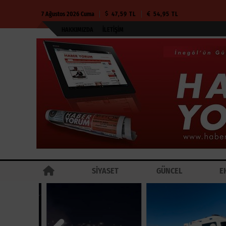
7 Ağustos 2026 Cuma
47,59 TL
54,95 TL
HAKKIMIZDA
İLETIŞIM
SİYASET
GÜNCEL
E