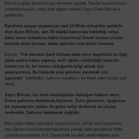
Bilican`a gidip durumunu arz etmesini söyledi. Bende siyasetçimizin
yönlendirmesiyle, veliyi milli eğitim müdürü Sayın Fatih Bilican`a
gönderdim.
Kendisini arayan siyasetçiye saat 14.00`de müsaidim gelebilir
diye diyen Bilican, tam 50 dakika kapısında beklettiği veliyi,
daha sonra makamına kabul buyurmuş! Ancak sorunu çözüm
bulmak şöyle dursun, adeta şahsıma olan kinini kusmuş.
Bilican, "
Yok efendim Şerif Gürbaş daha önce başörtüsü ile ilgili
yalan yanlış haber yapmış, milli eğitim müdürlüğü basit bir
kurum mu ki, bir mevzu olduğunda bilgi almak için
aramıyormuş. Bu haberde yine gündem yaratmak için
yapmıştır"
kabilinden, şahsımı karalayıcı ve itham edici sözler sarf
etmiş.
Sayın Bilican, siz önce oturduğunuz koltuğun hakkını verin.
Sonra şahsıma ithamlarda bulunun. Sizin göreviniz, ayağınıza
bir siyasetçinin selâmı ile gelen veliyi dinlemek ve çözüm
üretmektir. Şahsımı karalamak değildir.
Beni yalan haber yapmakla suçlamışsınız. Şimdi size soruyorum,
orta öğretim kurumlarında başörtüsü yasağı daha geçtiğimiz hafta
çözüme kavuşmadı mı?. Şayet kılık kıyafet yönetmeliğine ayar