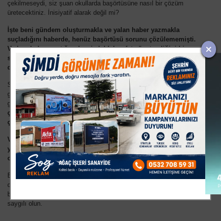
çekilmeseydi, siz şuan okullarda başörtüsüne nasıl bir çözüm
üretecektiniz. İnisiyatif alarak değil mi?
İşte beni gündem oluşturmakla ve yalan haber yazmakla
suçladığını haberde, henüz başörtüsü sorunu çözülememişti.
Ve ben haber yaptığımda, siz kılık kıyafet yönetmeliğini hiçe
sayarak bir nevi inisiyatif kullanarak bu sorunu çözme
düşüncesindeydiniz.
Siz dua edin ki, İnegöl`de sol tandanslı gazeteci yok. Şayet benim
gibi düşünen gazeteci yerine Kemalist ve laik düşüncedeki bir
gazeteci olsaydı, kendinizi gazete manşetlerinde
, "AK Parti`nin
çözemediği başörtüsü sorununu, yönetmeliği çiğneyerek
çözen, ilçe milli eğitim müdürü"
olarak görürdünüz.
Ve şuan o koltukta değil de, hâkim karşısında, kılık kıyafet
yönetmeliğini çiğneyen bir ilçe milli eğitim müdürü olarak
oturuyor olurdunuz.
Eğer gün, sizin gibi düşünen insanların günü ise, eğer sizin gibi
düşünen insanlar o koltuklarda rahatça oturabiliyorsa, lütfen
bugünün ortamını korumaya çalışan gazetecileri iyi tanıyın ve
saygılı olun.