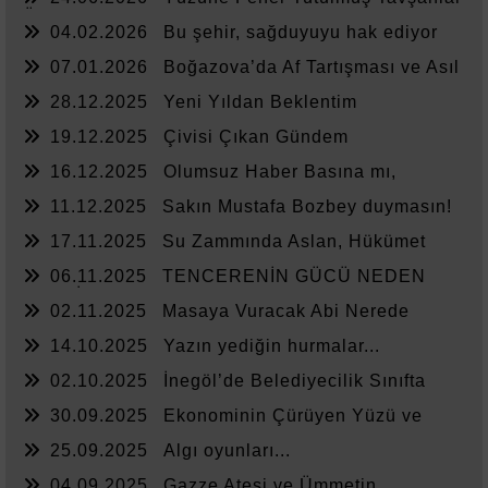
Ülkesi
04.02.2026
Bu şehir, sağduyuyu hak ediyor
07.01.2026
Boğazova’da Af Tartışması ve Asıl
Sorun
28.12.2025
Yeni Yıldan Beklentim
19.12.2025
Çivisi Çıkan Gündem
16.12.2025
Olumsuz Haber Basına mı,
Yönetime mi Yazar?
11.12.2025
Sakın Mustafa Bozbey duymasın!
17.11.2025
Su Zammında Aslan, Hükümet
Zammında Kedi
06.11.2025
TENCERENİN GÜCÜ NEDEN
YETMİYOR?
02.11.2025
Masaya Vuracak Abi Nerede
14.10.2025
Yazın yediğin hurmalar...
02.10.2025
İnegöl’de Belediyecilik Sınıfta
Kaldı
30.09.2025
Ekonominin Çürüyen Yüzü ve
Sessiz Kalanlar
25.09.2025
Algı oyunları...
04.09.2025
Gazze Ateşi ve Ümmetin