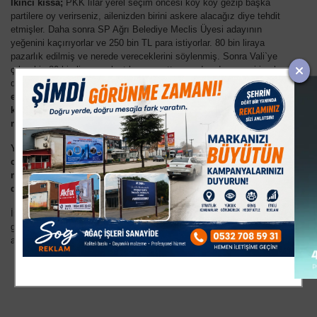
İkinci kıssa;
PKK`lılar yerel seçim öncesi köy köy gezip başka
partilere oy verirseniz, ailenizden birini askere alacağız diye tehdit
etmişler. Daha sonra SP Ağrı Belediye Meclis Üyesi adayının
yeğenini kaçırıyorlar ve 250 bin TL para istiyorlar. 80 bin liraya
pazarlık edilmiş ve nerede vereceklerini söylenmiş. Sonra Vali`ye
çıkıp biz 80 bin liraya anlaştık, şu saatte şurada adamı çevirin alın
demişler. Vali,
"çözüm süreci var, biz bu işe müdahale
edemeyiz
". Adam "
o zaman biz de onların üst düzet yöneticisini
kaçıracağız, köyde ahıra bağlayacağız"
deyince Vali, "
o zaman
müdahale ederiz, çünkü çözüm sürecine zarar verir
" demiş.
Yani çözüm süreci böylesine tehlikeli bir şekil almış. Günlerdir
canbaza bak canbaza diyerek, milletin kafasını paralel yapıyla
meşgul eden iktidar, diğer yandan Güneydoğu`da paralel
devleti kuran PKK`lılara göz yummakta.
İnşallah tüm bunların hepsi komplo teorisidir diyeceğim, ama
görünen köy kılavuz istemez. Bugün Cizre`de yaşananlar, yukarıda
anlattıklarımı destekler nitelikte. Allah sonumuzu hayreylesin...