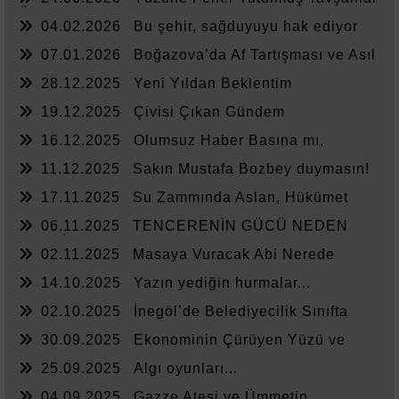
Ülkesi
04.02.2026
Bu şehir, sağduyuyu hak ediyor
07.01.2026
Boğazova’da Af Tartışması ve Asıl
Sorun
28.12.2025
Yeni Yıldan Beklentim
19.12.2025
Çivisi Çıkan Gündem
16.12.2025
Olumsuz Haber Basına mı,
Yönetime mi Yazar?
11.12.2025
Sakın Mustafa Bozbey duymasın!
17.11.2025
Su Zammında Aslan, Hükümet
Zammında Kedi
06.11.2025
TENCERENİN GÜCÜ NEDEN
YETMİYOR?
02.11.2025
Masaya Vuracak Abi Nerede
14.10.2025
Yazın yediğin hurmalar...
02.10.2025
İnegöl’de Belediyecilik Sınıfta
Kaldı
30.09.2025
Ekonominin Çürüyen Yüzü ve
Sessiz Kalanlar
25.09.2025
Algı oyunları...
04.09.2025
Gazze Ateşi ve Ümmetin