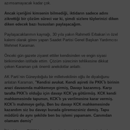
azımsamayacak kadar çok.
Ancak içeriğini kimsenin bilmediği, iktidarın sadece adını
zikrettiği bir çözüm süreci var ki, şimdi sizlere tüylerinizi diken
diken edecek bazı hususları paylaşacağım.
Paylaşacaklarımın kaynağı, 30 yıla yakın Rahmetli Erbakan`ın özel
kalemi olarak görev yapan Saadet Partisi Genel Başkan Yardımcısı
Mehmet Karaman.
Önceki gün gazete ziyaret ettiler kendisinden ve engin siyasi
birikiminden istifade ettim. Çözüm sürecinin tehlikesine dikkat
çeken Karaman çok önemli anekdotlar anlattı.
AK Parti`nin Güneydoğulu bir milletvekilinin oğlu ile diyaloğunu
anlatan Karaman,
"Kendisi avukat. Kendi aşireti ile PKK`lı birinin
arazi davasında mahkemeye girmiş, Davayı kazanmış. Karşı
tarafta PKK`lı olduğu için davayı KCK`ya götürmüş. KCK kendi
mahkemesinde tapunun, KCK`lı ya verilmesine karar vermiş.
KCK`lı mahmeye gelip, Ben bu davayı KCK mahkemesinde
kazandım siz bu davayı burada göremezsiniz demiş. Tapu
müdürü de aynı şekilde ben bu işlemi yapamam. Canımdan
olamam demiş"