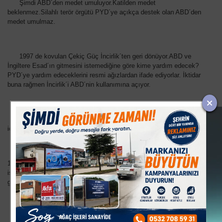
Şimdi ABD´den medet umuluyor.Katilden medet
beklenmez.Silahlı terör örgütü PYD´ye açıkça destek olan ABD´den
medet umulmaz.
1997 de kovulan Çekiç Güç İncirlik´ten geri dönüyor.ABD ve
İngiltere Esad´ın gitmesini istemediğine göre kime yardım edecek?
PYD´ye yardım edeceklerini resmi ağızlardan ifade ediyorlar. İktidar
buna rağmen İncirlik´i ABD´nin kullanımına açıyor.
Güçlü devletler, menfaatlerini korumak için başka devletlerden
icazet almazlar.Hele hele başka devletlerin silahlarına güvenmezler.
13 yıldır yapılmakta olan Uluslar arası Emperyalistlerin arzu ve
isteklerini milletimize hoş gösterme, zehiri bal ile karıştırıp yedirme
gayretinden başka bir şey değil.
Emperyalistlerin önümüze koyduğu ÇÖZÜM SÜRECİ ile