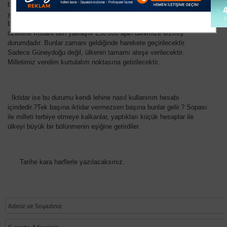
bölgede silahlı kuvvetlerimizin gücü budandı, antiterör kabiliyetleri
yok edildi. Bölge PKK´ya teslim edildi. Şimdi bunun sonucunda
bölgede hakimiyet tekrar sağlanamıyor. Diğer taraftan Suriye´den ve
özellikle Kobani´den yaklaşık 250.000 ajan ülkemize sızmış
durumdadır. Bunlar zamanı geldiğinde harekete geçirilecektir.
Sadece Güneydoğu değil, ülkenin tamamı ateşe verilecektir.
Milletimiz verelim kurtulalım noktasına getirilecektir.
İktidar ise bu durumu kendi lehine nasıl kullanırım hesabı
içindedir.?Tek başına iktidar vermezsen başına bunlar gelir.? Sopası
ile milleti terbiye etmeye kalkanlar, yaptıkları küçük hesaplar ile
ülkeyi büyük bir bölünmenin eşiğine getirdiler.
Tarihe kara harflerle yazılacaksınız.