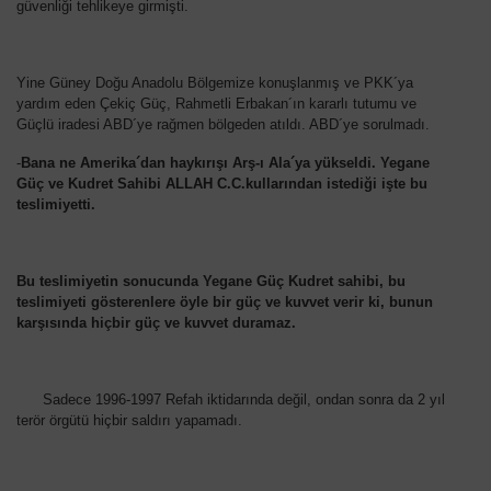
güvenliği tehlikeye girmişti.
Yine Güney Doğu Anadolu Bölgemize konuşlanmış ve PKK´ya
yardım eden Çekiç Güç, Rahmetli Erbakan´ın kararlı tutumu ve
Güçlü iradesi ABD´ye rağmen bölgeden atıldı. ABD´ye sorulmadı.
-
Bana ne Amerika´dan haykırışı Arş-ı Ala´ya yükseldi. Yegane
Güç ve Kudret Sahibi ALLAH C.C.kullarından istediği işte bu
teslimiyetti.
Bu teslimiyetin sonucunda Yegane Güç Kudret sahibi, bu
teslimiyeti gösterenlere öyle bir güç ve kuvvet verir ki, bunun
karşısında hiçbir güç ve kuvvet duramaz.
Sadece 1996-1997 Refah iktidarında değil, ondan sonra da 2 yıl
terör örgütü hiçbir saldırı yapamadı.