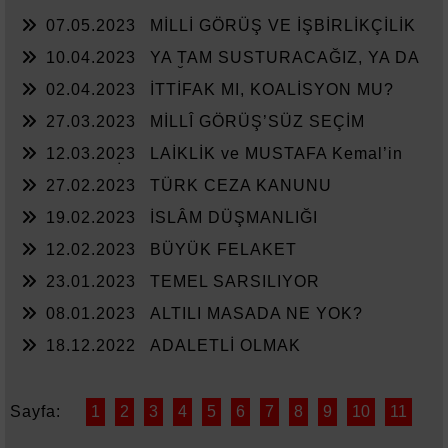
07.05.2023
MİLLİ GÖRÜŞ VE İŞBİRLİKÇİLİK
10.04.2023
YA TAM SUSTURACAĞIZ, YA DA
KAN KUSTURACAĞIZ.
02.04.2023
İTTİFAK MI, KOALİSYON MU?
27.03.2023
MİLLÎ GÖRÜŞ’SÜZ SEÇİM
12.03.2023
LAİKLİK ve MUSTAFA Kemal’in
ASKERLERİ
27.02.2023
TÜRK CEZA KANUNU
19.02.2023
İSLÂM DÜŞMANLIĞI
12.02.2023
BÜYÜK FELAKET
23.01.2023
TEMEL SARSILIYOR
08.01.2023
ALTILI MASADA NE YOK?
18.12.2022
ADALETLİ OLMAK
Sayfa:
1
2
3
4
5
6
7
8
9
10
11