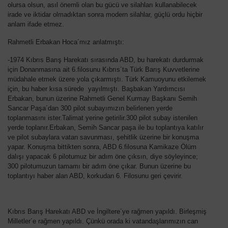
olursa olsun, asıl önemli olan bu gücü ve silahları kullanabilecek
irade ve iktidar olmadıktan sonra modern silahlar, güçlü ordu hiçbir
anlam ifade etmez.
Rahmetli Erbakan Hoca´mız anlatmıştı:
-1974 Kıbrıs Barış Harekatı sırasında ABD, bu harekatı durdurmak
için Donanmasına ait 6.filosunu Kıbrıs´ta Türk Barış Kuvvetlerine
müdahale etmek üzere yola çıkarmıştı. Türk Kamuoyunu etkilemek
için, bu haber kısa sürede yayılmıştı. Başbakan Yardımcısı
Erbakan, bunun üzerine Rahmetli Genel Kurmay Başkanı Semih
Sancar Paşa´dan 300 pilot subayımızın belirlenen yerde
toplanmasını ister.Talimat yerine getirilir.300 pilot subay istenilen
yerde toplanır.Erbakan, Semih Sancar paşa ile bu toplantıya katılır
ve pilot subaylara vatan savunması, şehitlik üzerine bir konuşma
yapar. Konuşma bittikten sonra, ABD 6.filosuna Kamikaze Ölüm
dalışı yapacak 6 pilotumuz bir adım öne çıksın, diye söyleyince;
300 pilotumuzun tamamı bir adım öne çıkar. Bunun üzerine bu
toplantıyı haber alan ABD, korkudan 6. Filosunu geri çevirir.
Kıbrıs Barış Harekatı ABD ve İngiltere´ye rağmen yapıldı. Birleşmiş
Milletler´e rağmen yapıldı. Çünkü orada ki vatandaşlarımızın can