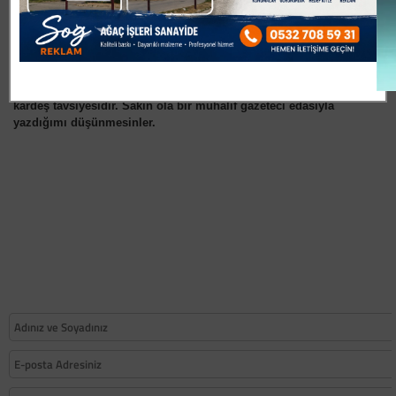
olmasına neden olmaktadır.
Bu noktada belediye başkanımız, ya
da sorumlu müdürlerimiz çok daha titiz olmalı diye düşünüyorum.
Zira hiç kimse evindeki tuvaletin taşını her yıl yenisiyle
değiştirmiyor.
Yukarıda sıraladıklarımın her biri kul hakkıdır, bunlar dost ve
kardeş tavsiyesidir. Sakın ola bir muhalif gazeteci edasıyla
yazdığımı düşünmesinler.