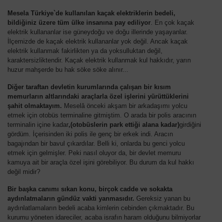
Mesela Türkiye`de kullanılan kaçak elektriklerin bedeli,
bildiğiniz üzere tüm ülke insanına pay ediliyor
. En çok kaçak
elektrik kullananlar ise güneydoğu ve doğu illerinde yaşayanlar.
İlçemizde de kaçak elektrik kullananlar yok değil. Ancak kaçak
elektrik kullanmak fakirlikten ya da yoksulluktan değil,
karaktersizliktendir. Kaçak elektrik kullanmak kul hakkıdır, yarın
huzur mahşerde bu hak söke söke alınır...
Diğer taraftan devletin kurumlarında çalışan bir kısım
memurların altlarındaki araçlarla özel işlerini yürüttüklerini
şahit olmaktayım.
Meselâ önceki akşam bir arkadaşımı yolcu
etmek için otobüs terminaline gitmiştim. O arada bir polis aracının
terminalin içine kadar
,(otobüslerin park ettiği alana kadar)
girdiğini
gördüm. İçerisinden iki polis ile genç bir erkek indi. Aracın
bagajından bir bavul çıkardılar. Belli ki, onlarda bu genci yolcu
etmek için gelmişler. Peki nasıl oluyor da, bir devlet memuru
kamuya ait bir araçla özel işini görebiliyor. Bu durum da kul hakkı
değil midir?
Bir başka canımı sıkan konu, birçok cadde ve sokakta
aydınlatmaların gündüz vakti yanmasıdır.
Gereksiz yanan bu
aydınlatlamaların bedeli acaba kimlerin cebinden çıkmaktadır. Bu
kurumu yöneten idareciler, acaba israfın haram olduğunu bilmiyorlar