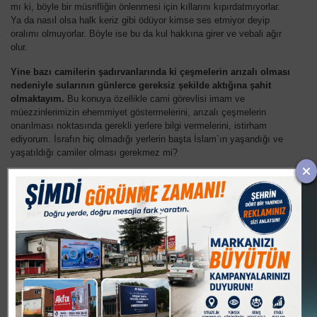
mı ki, böyle bir müsrifliğin önlenmesi için kıllarını kıpırdatmıyorlar.
Ya da nasıl olsa halk keriz gibi ödüyor kimse ses etmiyor deyip
oralımı olmuyorlar. Böyle ise bu da kul hakkına girer ve vebali ağır
olur.
Yine bazı camilerin şadırvanlarında ki çeşmelerin arızalı olması
nedeniyle sularının günlerce gereksiz şekilde aktığına şahit
olmaktayım.
Bu konuya özellikle cami görevlisi imam ve
müezzinlerimizin ehemmiyet göstermelerini, arızalı çeşmelerin
onarılması noktasında gerekli yerlere bilgi vermelerini, istirham
ediyorum. İsrafın hiç olmadığı yerlerin başta İslam`ın yaşandığı ve
yaşatıldığı camiler olması gerekmez mi?
Bir başka konu, yerel yönetimlerin şehri güzelleştirmek adına
yaptığı çiçeklendirmeler ve kaldırım çalışmalarıdır.
Her yıl
belediye tarafından şehrin muhtelif bölgelerinde çiçek dikimleri
gerçekleştirilmekte, bu çiçekler 3-5 ay sonra ziyan zebil olmakta ve
milyonlar çöpe gitmektedir. Belediye yetkililerinin çiçek yerine,
yeşillendirme çalışmalarına ağırlık vermelerinin ve ağaç dikmelerinin
daha faydalı olacağı düşüncesindeyim.
Yine belediyemiz, her yıl farklılık olsun diye bir önceki yıl
yaptığı kaldırım taşlarını söküp yerine farklı bir çalışma
yapmakta, bu da milletin parasının boş işlere harcanıp, heba