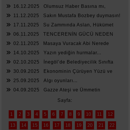
16.12.2025
Olumsuz Haber Basına mı,
Yönetime mi Yazar?
11.12.2025
Sakın Mustafa Bozbey duymasın!
17.11.2025
Su Zammında Aslan, Hükümet
Zammında Kedi
06.11.2025
TENCERENİN GÜCÜ NEDEN
YETMİYOR?
02.11.2025
Masaya Vuracak Abi Nerede
14.10.2025
Yazın yediğin hurmalar...
02.10.2025
İnegöl’de Belediyecilik Sınıfta
Kaldı
30.09.2025
Ekonominin Çürüyen Yüzü ve
Sessiz Kalanlar
25.09.2025
Algı oyunları...
04.09.2025
Gazze Ateşi ve Ümmetin
Sessizliği
Sayfa:
1
2
3
4
5
6
7
8
9
10
11
12
13
14
15
16
17
18
19
20
21
22