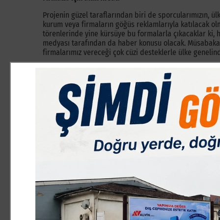
Projenin güzel taraflarından biri de sporcularımızın, 
kurum veya firmaların göğüs reklamlarıyla katılacak ol
törenlerinde yine kürsüye bu formalarla çıkacaklar ki, h
medyası tarafından da haber konusu olacak. Müsabakayı 
firmalarımız vereceği çok cüzi desteklerle ülke genelin
Can dostları bizi çağırıyor!
Projenin bir başka değerli ve anlamlı tarafı ise bütçede
dediğimiz sahipsiz kedi ve köpeklerin beslenmeleri ve t
dostlarına adayan
PATİLİ HAYAT
grubuna projeyi anlatt
gözlerinin ışıldadığını fark ettim.
Hülasa biz YORUM MEDYA olarak elimizdeki imkanları, 
elzem olan konuların çözümüne sunuyoruz.
İNEGÖL İÇİN adını verdiğimiz bu proje, bir sosyal soru
projedir.
Hayra vesile olan o hayrı yapmış gibi sevap al
üreten ve imkanı olan herkesi bu anlamlı proje destek v
projelere imza atmaya davet ediyorum…
Projemizi bizzat makamına giderek paylaştığımız bazı k
bu arada dip not olarak düşmek istiyorum. Bu kurumların