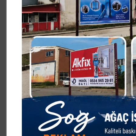
değerli ilçe halkına ibret olsun diye anlatacağım…
24.06.2026
Yüzüne Fener Tutulmuş Tavş
04.02.2026
Bu şehir, sağduyuyu hak ed
07.01.2026
Boğazova’da Af Tartışması v
28.12.2025
Yeni Yıldan Beklentim
19.12.2025
Çivisi Çıkan Gündem
16.12.2025
Olumsuz Haber Basına mı, Y
Yazar?
11.12.2025
Sakın Mustafa Bozbey duyma
17.11.2025
Su Zammında Aslan, Hüküme
Kedi
06.11.2025
TENCERENİN GÜCÜ NEDEN Y