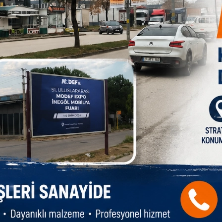
HAB
anlar Ülkesi
iyor
Ka
me
e Asıl Sorun
önetime mi
Bi
sın!
es
t Zammında
ETMİYOR?