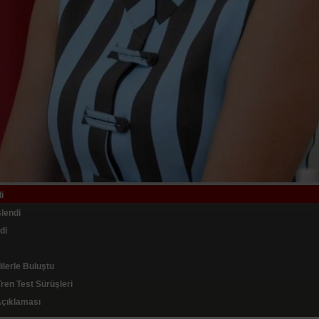
i
ruk Oluşturdu
lendi
hip Çıktı
di
lara Bağışladı
ilerle Buluştu
ları Arasında 4'üncü Sırada
ren Test Sürüşleri
rına Devam Ediyor
uklattı
Açıklaması