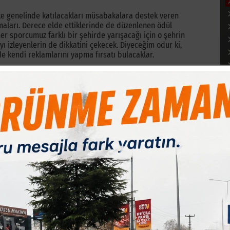
ülke genelinde katılacakları müsabakalara destek veren
maları. Derece elde ettiklerinde de düzenlenen ödül
er sporcumuz farklı bir şehirde yarışacağı için o şehrin
izleyenlerin de dikkatini çekecek. Diyeceğim odur ki,
de kendi reklamlarını yapma fırsatı bulacaklar.
A
n ayıracağımız yüzde 10’luk dilimin can dostları
edavilerinde kullanılacak olması. Kendilerini can
ığımızda gerçekten hepsinin heyecanlandığını ve
İnegöl’de yaşayan çoğu insanın aklına bile gelmeyen ama
mluluk projesi olduğu kadar, aynı zamanda bir manevi
ır
inancından beisle, bu şehirde yaşayan, bu şehirde
ermeye, hatta farklı mecralarda kullanılacak farlı
amu ve kurumların yetkililerini projeye şaşı baktıklarını
 nerelere neler aktardıklarını da özel bir yazı ile siz