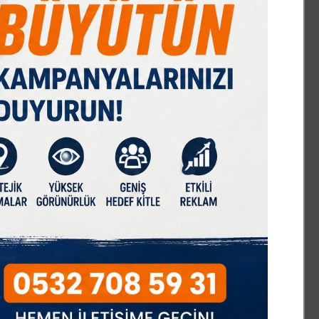
ERDE İNSAN
zım Baykal vefatının 33.yıl dönümünde
zarı başında anıldı
lecik’te 1 haftadır bitmeyen kaldırım yapımı
nafı çileden çıkardı