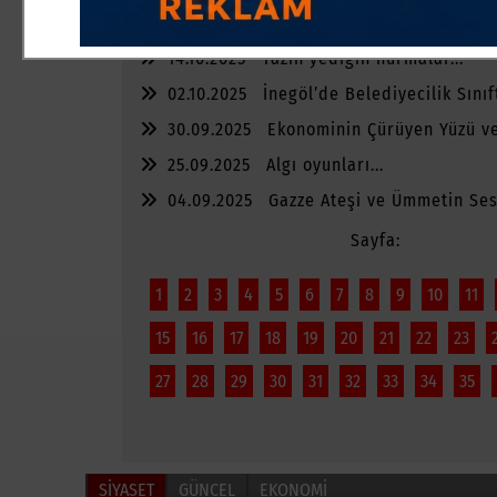
02.11.2025
Masaya Vuracak Abi Nerede
14.10.2025
Yazın yediğin hurmalar...
02.10.2025
İnegöl’de Belediyecilik Sınıf
30.09.2025
Ekonominin Çürüyen Yüzü ve
Kalanlar
25.09.2025
Algı oyunları...
04.09.2025
Gazze Ateşi ve Ümmetin Sess
Sayfa:
1
2
3
4
5
6
7
8
9
10
11
15
16
17
18
19
20
21
22
23
27
28
29
30
31
32
33
34
35
SİYASET
GÜNCEL
EKONOMİ