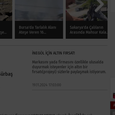
Bursa'da Tarlalık Alanı
Sakarya'da Çalıların
Ç
Ateşe Veren 16
Arasında Mahsur Kalan
k
Yaşındaki Şüpheli
Balıkçıl Kuşu İtfaiye
k
Jandarma Tarafından
Tarafından Kurtarıldı
a
Yakalandı
3
İNEGÖL İÇİN ALTIN FIRSAT!
Markasını yada firmasını özellikle ulusalda
duyurmak isteyenler için altın bir
fırsatı(projeyi) sizlerle paylaşmak istiyorum.
Gürbaş
19.11.2024 17:03:00