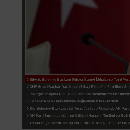
Bilecik Belediye Başkanı Subaşı İkamet İddialarına Yanıt Verd
İstanbul'dan Tekirdağ'a Hafta Sonu Akını Kilometrelerce Kuy
Tekirdağ'da 780 Arıcıya 186 Ton Yem Desteği
CHP Genel Başkan Yardımcısı Erbay Bilecik'te Partililere Ses
İBB'nin Reddettiği Kızılay Çadırına Bahçelievler Belediyesi Sa
Kocaeli'de Kentsel Dönüşüm Protokolü İmzalandı
Pazaryeri Kaymakamı Yaban Mersini Hasadını Yerinde İncele
TAPSİAD: Ormanları Korumak, Üretim Gücünü Korumaktır
Serbest Piyasada Dolar ve Euro Yeni Güne Nasıl Başladı?
Kocadere halkı Teşvikiye'ye bağlanmak için evet dedi
Minik Öğrenciler Kumbaralarındaki Harçlıkları Filistinli Çocuk
İhsaniye Barajı Kocaeli'nin Su Güvenliğini Artırdı
Şile Belediye Başkanvekili Terzi, Teşkilat Pikniğinde AK Partil
Melek Mızrak Subaşı Türkiye'nin En Başarılı Belediye Başkan
Bilecik'te TMO Ürün Alım Noktası İncelendi
AK Parti Bursa'dan Yatırım Müjdesi Hastane Teslimi ve Hızlı T
Darıca Belediyesi Cadde ve Sokaklarda Yenileme Çalışmala
Mudanya'da Belediye Dükkanlarının İhale Bedelleri Dudak Uç
TBMM Başkanı Kurtulmuş'tan Terörsüz Türkiye Yasa Teklifi 
Kepsut'a Kent Lokantası ve Altyapı Yatırımları
Altın Bozdururken Ayar ve İşçilik Farkı Yaratıyor