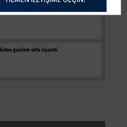
tıeylül’de minikler midilli atlarla tanıştı
listen gazilere vefa ziyareti