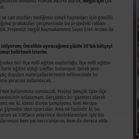
et gösteren firmamız YORUM MEDYA olarak,
İnegöl İçin
çok
uz.
ü ve can dostları dediğimiz sokak hayvanları için gönüllü
ğımız protokoller çerçevesinde bu projedeki reklam
dık. Projemizi İnegöl Kaymakamımız Sayın Eren Arslan ile
k istiyorum; Öncelikle ayıracağımız yüzde 30’luk bütçeyi
ğımızı belirtmek isterim
.
ndan biri ilçe milli eğitim müdürlüğü. İlçe milli eğitim
erin eğitim aldığı sınıflar bulunuyor. Gerek yeni
htiyaç duyulan materyallerin temin edilmesinde bu
erin yararına kullanılacak.
ü’nün kullanımına sunulacak. Projeyi Gençlik Spor İlçe
evincinin anlatamam. Gerçekten bir gazeteci olarak
ımız var ki, kimisi dünya şampiyonu, kimi Avrupa
ı giymekte olan sporcular. Ama ne hazindir ki, bu
kurum ve STK’laca yeterince desteklenmiyor. İşte biz
larımızın hem yol harcırahlarını, hem de derece elde