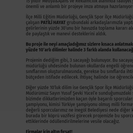
15 yıldır Medya&Ajans ve Reklamcılık alanında faaliy
önemli ve anlamlı bir projeye imza atmaya hazırlanıyor
İlçe Milli Eğitim Müdürlüğü, Gençlik Spor İlçe Müdürlüğ
çalışan
PATİLİ HAYAT
grubundaki arkadaşlarımızla yaptı
gelirlerinin yüzde 30’unu bir havuzda toplama kararı al
de paylaştık ve manevi desteklerini aldık.
Bu proje ile neyi amaçladığımız sizlere kısaca anlatma
yüzde 10’arlı dilimler halinde 3 farklı alanda kullanaca
Projenin dediğim gibi, 3 sacayağı bulunuyor. Bu sacayağı
müdürlüğü uhdesinde bulunan okullarda engelli öğrencil
sınıflarının oluşturulmasında, gerekse bu sınıflarda i
bütçeden istifade edilecek. İhtiyaç halinde ise öğrencil
Diğer yüzde 10’luk dilim ise Gençlik Spor İlçe Müdürlüğ
Müdürümüz Sayın Yusuf Şevki Yücel’e sunduğumuzdaki s
bizimde dikkatlerimizden kaçan öyle başarılı sporcular
şampiyonu, kimisi Türkiye şampiyonu olmuş milli formay
değerli sporcularımız ne İnegöl Belediyesi nede diğer 
burada bir köprü vazifesi görecek projemizle bu sporcu
ettiklerinde ödüllendirilmelerine vesile olacağız.
Firmalar için altın fırsat!