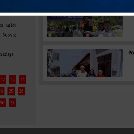
Al
ta Kaldı
 Sessiz
Po
izliği
12
13
14
24
25
26
36
37