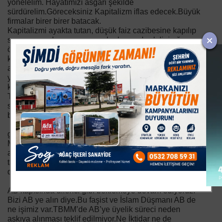
yönelelim. Hayatımızı asgari şekilde
sürdürelim.Göreceksiniz Kapitalizm iflas edecek.Büyük
firmalar birer birer batacak.
Kapitalizmi ayakta tutan, düşük faiz cazibesine kapılıp
sorumsuzca harcama yapanlar bunun bedelini ağır
öderler.Bugünkü durumları iyi olabilir.Gelecekte nelerle
karşılaşacağımızı kimse bilemez.Ölçülü yaşamaya
alışalım.Bankalardan uzak duralım.2002 yılında
yaklaşık 3 milyon kişi bankalara tüketici kredisi ve konut
kredisi borçlusu iken, TBB yayınladığı raporlarda 2020
Temmuz ayında tüketici ve konut kredisi kullanan kişi
sayısı 33,4 milyona çıkmıştır.Bankacılık sektörünün
büyük kısmı yabancıların.Niçin bunlara yem oluyoruz.
Harcamalarımızı azaltalım, tasarrufa
gidelim.Müslümanlara hakaret eden bu ülkeler, yine
Müslümanların sırtından beslenen büyük şirketlerle
ayakta duruyorlar.Biz Müslümanlar yabancı malların
tamamını boykot eder, harcamalarımızı azaltırsak onları
dize getirebiliriz.
İktidar ve muhalefet de bu işte samimi olmalı.Hala
AB kapısında dilenci gibi beklemeye devam ediyoruz.
Bizi AB ye alın diye.Bu faşist ve İslam Düşmanı AB de
ne işimiz var.TBMM’de AB’ye üyelik süreci neden
askıya alınması teklif edilmiyor.Ne İktidar ne de