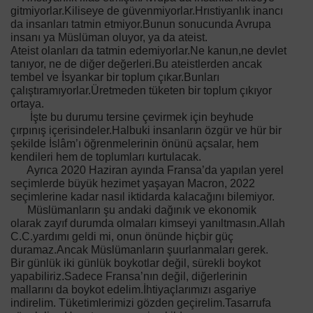
gitmiyorlar.Kiliseye de güvenmiyorlar.Hrıstiyanlık inancı
da insanları tatmin etmiyor.Bunun sonucunda Avrupa
insanı ya Müslüman oluyor, ya da ateist.
Ateist olanları da tatmin edemiyorlar.Ne kanun,ne devlet
tanıyor, ne de diğer değerleri.Bu ateistlerden ancak
tembel ve İsyankar bir toplum çıkar.Bunları
çalıştıramıyorlar.Üretmeden tüketen bir toplum çıkıyor
ortaya.
İşte bu durumu tersine çevirmek için beyhude
çırpınış içerisindeler.Halbuki insanların özgür ve hür bir
şekilde İslâm’ı öğrenmelerinin önünü açsalar, hem
kendileri hem de toplumları kurtulacak.
Ayrıca 2020 Haziran ayında Fransa’da yapılan yerel
seçimlerde büyük hezimet yaşayan Macron, 2022
seçimlerine kadar nasıl iktidarda kalacağını bilemiyor.
Müslümanların şu andaki dağınık ve ekonomik
olarak zayıf durumda olmaları kimseyi yanıltmasın.Allah
C.C.yardımı geldi mi, onun önünde hiçbir güç
duramaz.Ancak Müslümanların şuurlanmaları gerek.
Bir günlük iki günlük boykotlar değil, sürekli boykot
yapabiliriz.Sadece Fransa’nın değil, diğerlerinin
mallarını da boykot edelim.İhtiyaçlarımızı asgariye
indirelim. Tüketimlerimizi gözden geçirelim.Tasarrufa