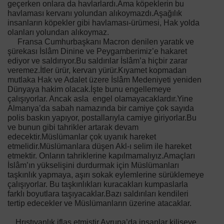
geçerken onlara da havlarlardı.Ama köpeklerin bu
havlaması kervanı yolundan alıkoymazdı.Aşağılık
insanların köpekler gibi havlaması-ürümesi, Hak yolda
olanları yolundan alıkoymaz.
Fransa Cumhurbaşkanı Macron denilen yaratık ve
şürekası İslâm Dinine ve Peygamberimiz’e hakaret
ediyor ve saldırıyor.Bu saldırılar İslâm’a hiçbir zarar
veremez.İtler ürür, kervan yürür.Kıyamet kopmadan
mutlaka Hak ve Adalet üzere İslâm Medeniyeti yeniden
Dünyaya hakim olacak.İşte bunu engellemeye
çalışıyorlar. Ancak asla engel olamayacaklardır.Yine
Almanya’da sabah namazında bir camiye çok sayıda
polis baskın yapıyor, postallarıyla camiye giriyorlar.Bu
ve bunun gibi tahrikler artarak devam
edecektir.Müslümanlar çok uyanık hareket
etmelidir.Müslümanlara düşen Akl-ı selim ile hareket
etmektir. Onların tahriklerine kapılmamalıyız.Amaçları
İslâm’ın yükselişini durdurmak için Müslümanları
taşkınlık yapmaya, aşırı sokak eylemlerine sürüklemeye
çalışıyorlar. Bu taşkınlıkları kuracakları kumpaslarla
farklı boyutlara taşıyacaklar.Bazı saldırıları kendileri
tertip edecekler ve Müslümanların üzerine atacaklar.
Hrıstıyanlık iflas etmiştir.Avrupa’da insanlar kiliseye