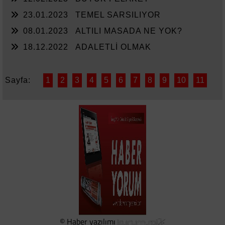
23.01.2023
TEMEL SARSILIYOR
08.01.2023
ALTILI MASADA NE YOK?
18.12.2022
ADALETLİ OLMAK
Sayfa:
1
2
3
4
5
6
7
8
9
10
11
© Haber yazılımı