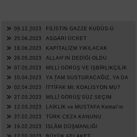
09.12.2023
FİLİSTİN GAZZE KUDÜS-Ü
ŞERİF MÜDAFAASI
25.06.2023
ASGARİ ÜCRET
18.06.2023
KAPİTALİZM YIKILACAK
28.05.2023
ALLAH’IN DEDİĞİ OLDU
07.05.2023
MİLLİ GÖRÜŞ VE İŞBİRLİKÇİLİK
10.04.2023
YA TAM SUSTURACAĞIZ, YA DA
KAN KUSTURACAĞIZ.
02.04.2023
İTTİFAK MI, KOALİSYON MU?
27.03.2023
MİLLÎ GÖRÜŞ’SÜZ SEÇİM
12.03.2023
LAİKLİK ve MUSTAFA Kemal’in
ASKERLERİ
27.02.2023
TÜRK CEZA KANUNU
19.02.2023
İSLÂM DÜŞMANLIĞI
12.02.2023
BÜYÜK FELAKET