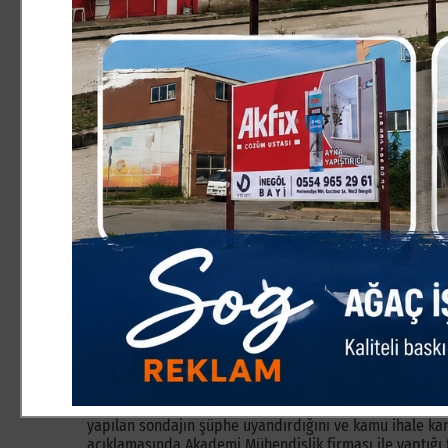
tür iddialarla yüklenmenin gelecekte hukuki ve ticari b
ilçemizdeki muhalefet partisi yetkililerini ve STK tems
yerel siyasetçilerimiz, ne STK´lar bu konuya dair tek b
Başkan Aktaş´a muhalefet edenlerin yaşadıkları kamuoy
Bu kez bizzat bazı siyasetçilerimizi telefonla arayarak
görüşmesindeki ayrıntılardan da söz ettim. Bunun üzeri
Öztürk yaptığı açıklamada,
iddiaların ciddi olduğunu b
aydınlatmaya davet etti.
Başkan Aktaş, bu davete de kulak vermedi ve sessizliği
sessizliğini korurken, diğer taraftan da kendisine siyas
haberlerimizdeki iddiaları çürütecek açıklamalarda bul
geliyordu. Müteahhitler odası başkanı Müteahhit işadam
yapılan sondajın normal olmasından söz ederek, iddial
çıkarmaya çalıştı. Tabi İnegöl Belediyesi´nden milyonlu
yadırgamadım.
Ancak müteahhitler odasının açıklaması kimseyi tatmin
sondajın niçin yapılmak istendiğini bildiğimizden, bu ke
Jemar Mühendislik Firması yetkilisini açıklama yapmaya
sonunda vicdanının sesine kulak vererek, bir açıklama
yapılan sondajın şüphe uyandırdığını ve kamu ihale kan
açıklamasında Akademi Mühendislik firması ile yaptığı