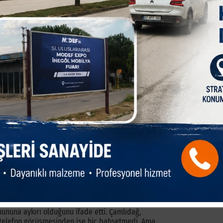
ir risk olacağı düşüncesiyle kamuoyu oluşturmak için
ilcilerini göreve davet eden haberler yaptık. Ancak ne
ir kelime edemediler. Korktuklarını düşünüyorduk. Zira
unca bilinmektedir.
 durumu kendilerine anlattım. Hatta telefon
ne Saadet Partisi´nin Mühendis kökenli yönetici Özgür
elirterek, Belediye Başkanı Aktaş´ı kamuoyunu
ni korumaya devam etti. Tabi Başkan Aktaş, bir yandan
eten ve ticareten yakın gördüğü bazı STK temsilcilerine,
unması için ricada bulunduğuna dair bilgiler tarafımıza
ı Harun Ergün, yaptığı açıklama ile ihale sonrası
arın mesnetsiz olduğunu anlatmaya, Başkan Aktaş´ı haklı
k ihaleler alan bir işadamının bu savunmasını açıkçası
 etmemişti Biz telefon görüşmesinde ihale sonrası
z ilk sondajı yaparak zemin etüt projelerini hazırlayan
 zorladık. Birkaç gün sessiz kalan Ayhan Çamlıdağ,
 yapmak zorunda kaldı. Açıklamasında ihale sonrası
ununa aykırı olduğunu ifade etti. Çamlıdağ,
 telefon görüşmesinden ise hiç bahsetmedi. Ama