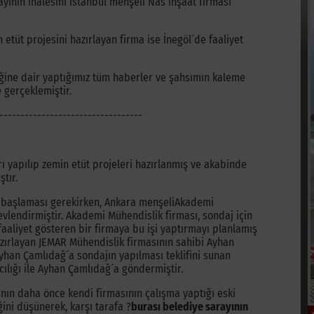
ayının ihalesini İstanbul menşeli Nas inşaat firması
etüt projesini hazırlayan firma ise İnegöl´de faaliyet
eğine dair yaptığımız tüm haberler ve şahsımın kaleme
 gerçeklemiştir.
----------------------------------
ı yapılıp zemin etüt projeleri hazırlanmış ve akabinde
tır.
na başlaması gerekirken, Ankara menşeliAkademi
vlendirmiştir. Akademi Mühendislik firması, sondaj için
aaliyet gösteren bir firmaya bu işi yaptırmayı planlamış
azırlayan JEMAR Mühendislik firmasının sahibi Ayhan
yhan Çamlıdağ´a sondajın yapılması teklifini sunan
cılığı ile Ayhan Çamlıdağ´a göndermiştir.
nın daha önce kendi firmasının çalışma yaptığı eski
ğini düşünerek, karşı tarafa ?
burası belediye sarayının