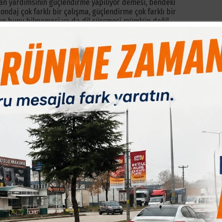
şkan yardımsının güçlendirme yapılıyor demesi, bendeki
sondaj çok farklı bir çalışma, güçlendirme çok farklı bir
nın bunu bilmemesi ya da dil sürçmesi mümkün değil.
la ilgili ilk haberimizi
ihale iptal mi oldu
başlığı ile
başlaması gerekirken, yeniden sondaj yapılmasının
n kamu ihale kanuna aykırı olduğunu ifade ettik.
elmeyince, bu kez belediye başkan yardımcısı ile sondajı
 yola çıkarak, ?
çelişkili açıklamalar?
başlıklı ikinci bir
akmak değil, bir belediye yetkilisinin, ya da ihaleyi
ma yapması idi. Ancak her iki taraftan da herhangi bir
 yetkilinin cevap vermemesi üzerine, burada bir
n iyiye arttı ve bu kez rant ve usulsüzlük olabilir
ne ilginçtir ki, ne ihaleyi alan firma yetkilileri, nede
u. Zira bir siyasetçi, ya da bir firma hakkında çıkan bu
lçemizdeki muhalefet parti siyasetçilerinin sessiz kalışı da
yordu.
zete olarak, iktidar partisine mensup bir belediyeye bu