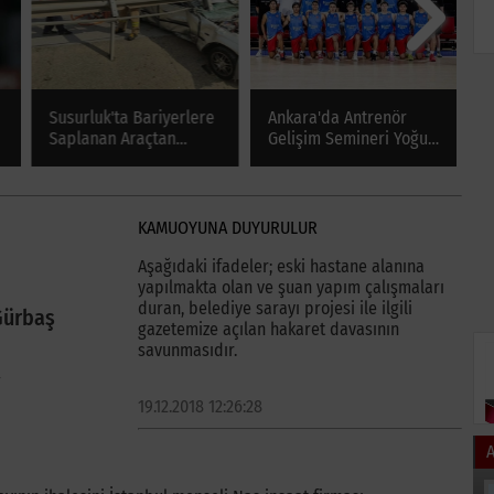
Susurluk'ta Bariyerlere
Ankara'da Antrenör
F
Saplanan Araçtan
Gelişim Semineri Yoğun
F
Yaralı Kurtarıldı
Katılımla Tamamlandı
G
KAMUOYUNA DUYURULUR
Aşağıdaki ifadeler; eski hastane alanına
yapılmakta olan ve şuan yapım çalışmaları
duran, belediye sarayı projesi ile ilgili
Gürbaş
gazetemize açılan hakaret davasının
savunmasıdır.
19.12.2018 12:26:28