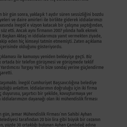
ir gün sonra, yaklaşık 1 aydır süren sessizliğini bozdu
leri ve daire amirleri ile birlikte giderek iddialarımızı
asında İnegöl´e vizyon katacak bir çalışma yaptığından,
 söz etti. Ancak aynı firmanın 2007 yılında halk ekmek
k! Başkan Aktaş´ın iddialarımıza yanıt vermekten ziyade,
akip eden hiç kimseyi tatmin etmemişti. Zaten açıklama
 içerisinde olduğunu gösteriyordu.
ıklaması ile kamuoyu yeniden bekleyişe geçti. Biz
 ortada bir telefon görüşmesi ve görüşmede teklif
 Yardımcısı Turgay Yel´in bize sondaj yerine güçlendirme
aretti.
taşımaktı. İnegöl Cumhuriyet Başsavcılığına belediye
üzlüğü anlattım. İddialarımın doğruluğu için iki firma
ç duyurusu, şaşırtıcı bir şekilde, kovuşturmaya yer
an iddialarımızın dayanağı olan iki mühendislik firması
gün, Jemar Mühendislik Firması´nın Sahibi Ayhan
lediyesi tarafından 20 bin lira gibi büyük bir cezanın
ken, yüzde 30 ortaklığı bulunan Ayhan Çamlıdağ adına