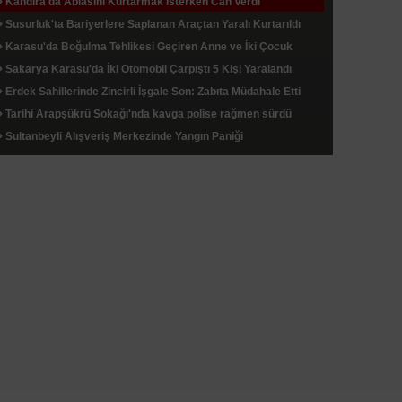
Kandıra'da Ablasını Kurtarmak İsterken Can Verdi
Susurluk'ta Bariyerlere Saplanan Araçtan Yaralı Kurtarıldı
Karasu'da Boğulma Tehlikesi Geçiren Anne ve İki Çocuk
Cankurtaranlardan Kurtarıldı
Sakarya Karasu'da İki Otomobil Çarpıştı 5 Kişi Yaralandı
Erdek Sahillerinde Zincirli İşgale Son: Zabıta Müdahale Etti
Tarihi Arapşükrü Sokağı'nda kavga polise rağmen sürdü
Sultanbeyli Alışveriş Merkezinde Yangın Paniği