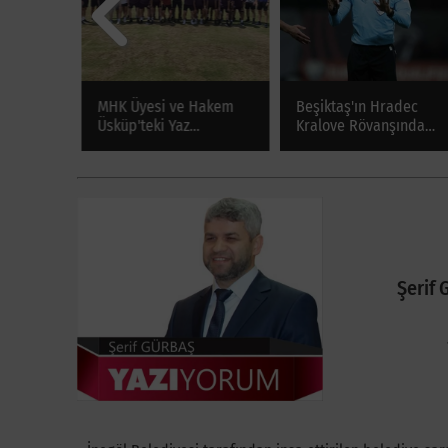
asını
MHK Üyesi ve Hakem
Beşiktaş'ın Hradec
rken Can
Üsküp'teki Yaz
Kralove Rövanşında
Seminerine Katıldı
Hakem Urs Schnyder
Şerif 