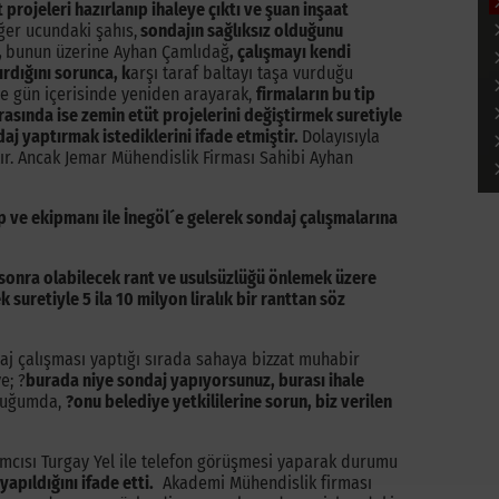
 projeleri hazırlanıp ihaleye çıktı ve şuan inşaat
ğer ucundaki şahıs,
sondajın sağlıksız olduğunu
,
bunun üzerine Ayhan Çamlıdağ
, çalışmayı kendi
rdığını sorunca, k
arşı taraf baltayı taşa vurduğu
e gün içerisinde yeniden arayarak,
firmaların bu tip
nrasında ise zemin etüt projelerini değiştirmek suretiyle
daj yaptırmak istediklerini ifade etmiştir.
Dolayısıyla
ştır. Ancak Jemar Mühendislik Firması Sahibi Ayhan
 ve ekipmanı ile İnegöl´e gelerek sondaj çalışmalarına
sonra olabilecek rant ve usulsüzlüğü önlemek üzere
suretiyle 5 ila 10 milyon liralık bir ranttan söz
j çalışması yaptığı sırada sahaya bizzat muhabir
e; ?
burada niye sondaj yapıyorsunuz, burası ihale
duğumda,
?onu belediye yetkililerine sorun, biz verilen
mcısı Turgay Yel ile telefon görüşmesi yaparak durumu
apıldığını ifade etti.
Akademi Mühendislik firması