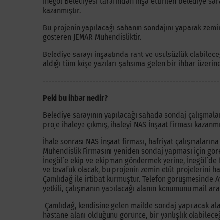
İnegöl Belediyesi tarafından inşa ettirilen belediye sar
kazanmıştır.
Bu projenin yapılacağı sahanın sondajını yaparak zemin 
gösteren JEMAR Mühendisliktir.
Belediye sarayı inşaatında rant ve usulsüzlük olabilec
aldığı tüm köşe yazıları şahsıma gelen bir ihbar üzerine
------------------------------------------------------------
Peki bu ihbar nedir?
Belediye sarayının yapılacağı sahada sondaj çalışmalar
proje ihaleye çıkmış, ihaleyi NAS İnşaat firması kazanmış
İhale sonrası NAS İnşaat firması, hafriyat çalışmaları
Mühendislik Firmasını yeniden sondaj yapması için göre
İnegöl´e ekip ve ekipman göndermek yerine, İnegöl´de f
ve tevafuk olacak, bu projenin zemin etüt projelerini h
Çamlıdağ ile irtibat kurmuştur. Telefon görüşmesinde A
yetkili, çalışmanın yapılacağı alanın konumunu mail ara
Çamlıdağ, kendisine gelen mailde sondaj yapılacak ala
hastane alanı olduğunu görünce, bir yanlışlık olabilece