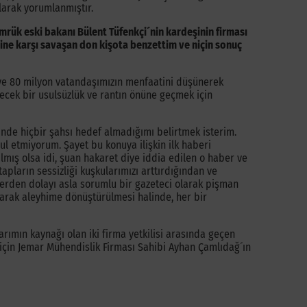
arak yorumlanmıştır.
mrük eski bakanı Bülent Tüfenkçi´nin kardeşinin firması
ne karşı savaşan don kişota benzettim ve niçin sonuç
n ve 80 milyon vatandaşımızın menfaatini düşünerek
lecek bir usulsüzlük ve rantın önüne geçmek için
inde hiçbir şahsı hedef almadığımı belirtmek isterim.
ul etmiyorum. Şayet bu konuya ilişkin ilk haberi
mış olsa idi, şuan hakaret diye iddia edilen o haber ve
apların sessizliği kuşkularımızı arttırdığından ve
rden dolayı asla sorumlu bir gazeteci olarak pişman
arak aleyhime dönüştürülmesi halinde, her bir
arımın kaynağı olan iki firma yetkilisi arasında geçen
için Jemar Mühendislik Firması Sahibi Ayhan Çamlıdağ´ın