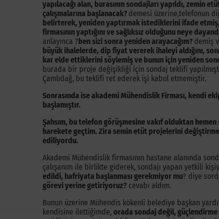
yapılacağı alan, burasının sondajları yapıldı, zemin etüt
çalışmalarına başlanacak?
demesi üzerine,telefonun di
belirterek, yeniden yaptırmak istediklerini ifade etmiş
firmasının yaptığını ve sağlıksız olduğunu neye dayandı
anlayınca ?
ben sizi sonra yeniden arayacağım?
demiş v
büyük ihalelerde, dip fiyat vererek ihaleyi aldığını, so
kar elde ettiklerini söylemiş ve bunun için yeniden son
burada bir proje değişikliği için sondaj teklifi yapılmı
Çamlıdağ, bu teklifi ret ederek işi kabul etmemiştir.
Sonrasında ise akademi Mühendislik Firması, kendi ekip
başlamıştır.
Şahsım, bu telefon görüşmesine vakıf olduktan hemen 
harekete geçtim. Zira semin etüt projelerini değiştirmek 
ediliyordu.
Akademi Mühendislik firmasının hastane alanında sonda
çalışanım ile birlikte giderek, sondajı yapan yetkili kişiy
edildi, hafriyata başlanması gerekmiyor mu
? diye sor
görevi yerine getiriyoruz?
cevabı aldım.
Bunun üzerine Mühendis kökenli belediye başkan yardı
kendisine ilettiğimde,
orada sondaj değil, güçlendirme y