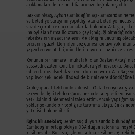
açıklamaları ile bizim iddialarımızı doğrulamış oldu.
Başkan Aktaş, Ayhan Çamlıdağ´ın açıklamasından hemen b
ve belediye sarayının yapıldığı alana belediye meclis üye
söz de çürütecek açıklamalarda bulundu. Aktaş, açıklam
İhaleyi alan firma ile oturup çay içmişliği olmadığından
fabrikasının inşaat ihalesini de aldığını unutmuş olaca
projenin güzelliklerinden söz etmesi konuyu yakından t
yaparken vücut dili, mimikleri büyük bir panik ve stres
Konunun bir numaralı muhatabı olan Başkan Aktaş´ın aç
sussaydık zaten konu bu noktalara gelmeyecekti. Ancak
edilen bir usulsüzlük ve rant durumu vardı. Artı Başkan
yapılıyor şeklindeki ifadesi de bir alavere döndüğüne iş
Artık yapacak tek hamle kalmıştı. O da konuyu yargıya 
sarayı ile ilgili telefon görüşmesinde talep edilen usuls
yetkilisinin dinlenmesini talep ettim. Ancak yaptığım su
yoktur şeklinde bir tebliğ ile tarafıma ulaştı. En azınd
yetkilisi dinlenebilirdi.
İlginç bir anekdot;
Benim suç duyurusunda bulunduğum 
Çamlıdağ´ın ortağı olduğu OBA düğün salonuna İnegöl Be
kesilmesidir. Bu ceza, işletme adına kesilmesi gerekir