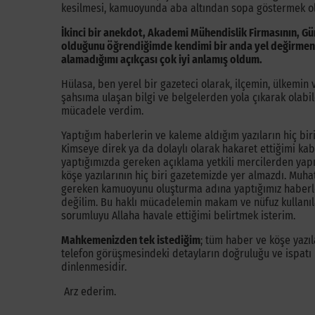
kesilmesi, kamuoyunda aba altından sopa göstermek ol
İkinci bir anekdot, Akademi Mühendislik Firmasının, Gü
olduğunu öğrendiğimde kendimi bir anda yel değirmeni
alamadığımı açıkçası çok iyi anlamış oldum.
Hülasa, ben yerel bir gazeteci olarak, ilçemin, ülkemi
şahsıma ulaşan bilgi ve belgelerden yola çıkarak olabi
mücadele verdim.
Yaptığım haberlerin ve kaleme aldığım yazıların hiç bir
Kimseye direk ya da dolaylı olarak hakaret ettiğimi kab
yaptığımızda gereken açıklama yetkili mercilerden yapıl
köşe yazılarının hiç biri gazetemizde yer almazdı. Muhat
gereken kamuoyunu oluşturma adına yaptığımız haberle
değilim. Bu haklı mücadelemin makam ve nüfuz kullanıl
sorumluyu Allaha havale ettiğimi belirtmek isterim.
Mahkemenizden tek istediğim
; tüm haber ve köşe yazıl
telefon görüşmesindeki detayların doğruluğu ve ispatı 
dinlenmesidir.
Arz ederim.