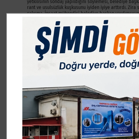
yetkilisinin sondaj yapıldığını söylemesi, belediye ba
rant ve usulsüzlük kuşkusunu iyiden iyiye arttırdı. Zira 
çalışma. İnşaat mühendisi belediye başkan yardımcısı
Kaldı ki bu dediğini de inkar etmedi.
Çelişkili ifadelere rağmen iyi niyetimizi koruyarak, konuy
yaptık. Haberde ihale sonrası hafriyat çalışmalarının 
amacını sorduk ve edindiğimiz bilgilere göre bu durumu
Bu haberimize yetkili mercilerden herhangi bir yanıt g
yapan firma yetkilisinin birbiri ile çelişen ifadelerinden
haber daha yayımladık. Amacımız kimseyi zan altında bır
alan firma yetkilisinin kamuoyunu aydınlatıcı bir açıkla
açıklama gelmiyordu.
Konuya ilişkin haber ve köşe yazılarımıza herhangi bir
usulsüzlük ve rant olabileceğine dair kuşkularımız iyide
iddialarının yer aldığı haberler yapmaya başladık. Ancak 
belediye başkanı Alinur Aktaş hiçbir açıklama yapmıyord
tür iddialara sessiz kalamazdı.
5 ila 10 milyon tl gibi ciddi bir ranttan söz edilirken, i
bizi şaşırmıştı. Konuyla ilgili bir türlü kamuoyu oluşmu
Kendi imkanlarıyla ayakta durmaya çalışan yerel bir ga