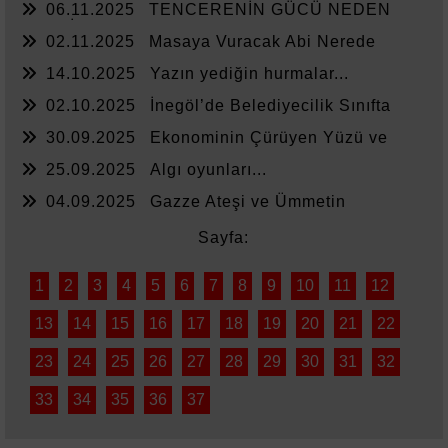
06.11.2025
TENCERENİN GÜCÜ NEDEN
YETMİYOR?
02.11.2025
Masaya Vuracak Abi Nerede
14.10.2025
Yazın yediğin hurmalar...
02.10.2025
İnegöl’de Belediyecilik Sınıfta
Kaldı
30.09.2025
Ekonominin Çürüyen Yüzü ve
Sessiz Kalanlar
25.09.2025
Algı oyunları...
04.09.2025
Gazze Ateşi ve Ümmetin
Sessizliği
Sayfa:
1
2
3
4
5
6
7
8
9
10
11
12
13
14
15
16
17
18
19
20
21
22
23
24
25
26
27
28
29
30
31
32
33
34
35
36
37