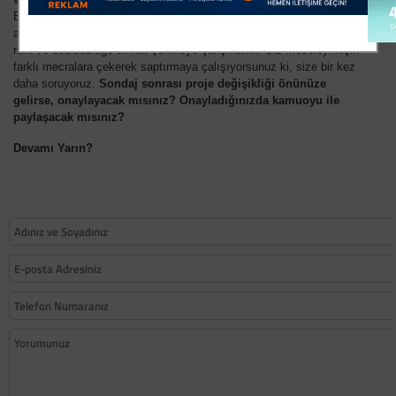
Belediyesine mahsus yada size özel bir meziyet değil. Bizim
amacımız belediye kurumunu da, sizi de yıpratmak değil, olası bir
rant ve usulsüzlüğe dikkat çekmeye çalışmaktır. Siz meseleyi niçin
farklı mecralara çekerek saptırmaya çalışıyorsunuz ki, size bir kez
daha soruyoruz.
Sondaj sonrası proje değişikliği önünüze
gelirse, onaylayacak mısınız? Onayladığınızda kamuoyu ile
paylaşacak mısınız?
Devamı Yarın?