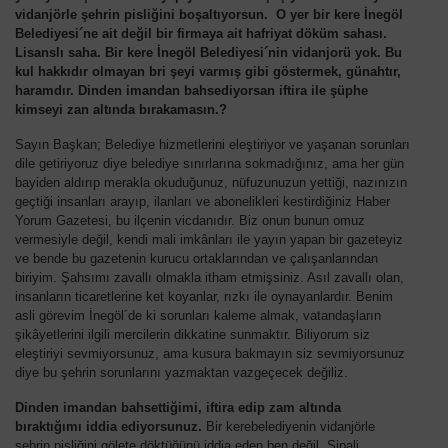
vidanjörle şehrin pisliğini boşaltıyorsun. O yer bir kere İnegöl
Belediyesi´ne ait değil bir firmaya ait hafriyat döküm sahası.
Lisanslı saha. Bir kere İnegöl Belediyesi´nin vidanjorü yok. Bu
kul hakkıdır olmayan bri şeyi varmış gibi göstermek, günahtır,
haramdır. Dinden imandan bahsediyorsan iftira ile şüphe
kimseyi zan altında bırakamasın.?
Sayın Başkan; Belediye hizmetlerini eleştiriyor ve yaşanan sorunları
dile getiriyoruz diye belediye sınırlarına sokmadığınız, ama her gün
bayiden aldırıp merakla okuduğunuz, nüfuzunuzun yettiği, nazınızın
geçtiği insanları arayıp, ilanları ve abonelikleri kestirdiğiniz Haber
Yorum Gazetesi, bu ilçenin vicdanıdır. Biz onun bunun omuz
vermesiyle değil, kendi mali imkânları ile yayın yapan bir gazeteyiz
ve bende bu gazetenin kurucu ortaklarından ve çalışanlarından
biriyim. Şahsımı zavallı olmakla itham etmişsiniz. Asıl zavallı olan,
insanların ticaretlerine ket koyanlar, rızkı ile oynayanlardır. Benim
asli görevim İnegöl´de ki sorunları kaleme almak, vatandaşların
şikâyetlerini ilgili mercilerin dikkatine sunmaktır. Biliyorum siz
eleştiriyi sevmiyorsunuz, ama kusura bakmayın siz sevmiyorsunuz
diye bu şehrin sorunlarını yazmaktan vazgeçecek değiliz.
Dinden imandan bahsettiğimi, iftira edip zam altında
bıraktığımı iddia ediyorsunuz.
Bir kerebelediyenin vidanjörle
şehrin pisliğini gölete döktüğünü iddia eden ben değil, Şipali