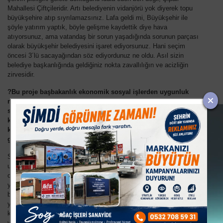
Mahallesi Çiftçileridir. Artı belediyenin vidanjörü yok diyerek topu
büyükşehire atıp sıyrılamazsınız. Lafa geldi mi, Büyükşehir ile
şöyle yatırım yaptık, böyle gelişme kaydettik diye hava
atıyorsunuz, ama vatandaş bir sorun yaşadığında sorunun parçası
olarak büyükşehir belediyesini işaret ediyorsunuz. Hani seçim
öncesi 3´lü sacayağından söz ediyordunuz ne oldu. Asıl sizin
belediye başkanlığında geldiğiniz nokta zavallılığın ve acizliğin
zirvesidir.
?Bu proje başbakanlık ekonomik sosyal işlerden uygunluk
raporu alarak geçti, birilerine sadece gülüyorum ve
seyrediyorum. Sırf şahsımı ve kurumumu yıpratmak ki, bu
kurum 1879 yılından beri şehre hizmet etmiş kurumdur. Ve bu
kurum binlerce öğrenciye burs vermiş, binlerce fakirin yüzünü
güldürmüş kurumdur. ? diyor başkan.
Sayın Başkan, projenizin başbakanlık ekonomik ve sosyal işlerden
uygun raporu almasının, iddia dilen usulsüzlük ve rant meselesi ile
olan ilgisini açıkçası bir türlü anlayamadım. Burada bir laf ebeliği
yapmışsınız. Ve devamında konuyu duygusal mecraya çekerek
belediyenin öğrencilere yaptığı burslara ve fakirlere yaptığı
yardımlara getirmişsiniz. Evet her belediye gibi İnegöl Belediyesi de
kurulduğu günden bu yana, kanunlar çerçevesinde bu tür yardımları
ve bursları veriyor ve vermeye devam edecek. Bu durum İnegöl