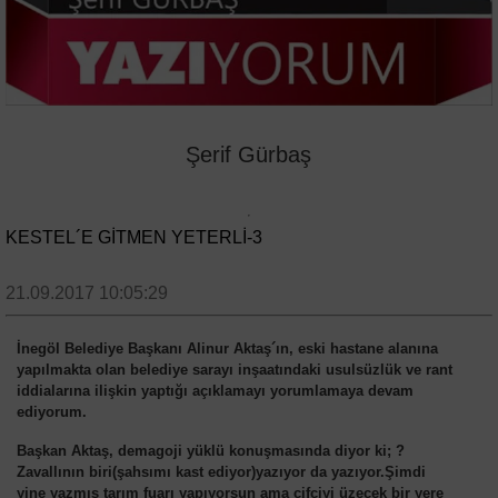
Şerif Gürbaş
KESTEL´E GİTMEN YETERLİ-3
21.09.2017 10:05:29
İnegöl Belediye Başkanı Alinur Aktaş´ın, eski hastane alanına
yapılmakta olan belediye sarayı inşaatındaki usulsüzlük ve rant
iddialarına ilişkin yaptığı açıklamayı yorumlamaya devam
ediyorum.
Başkan Aktaş, demagoji yüklü konuşmasında diyor ki; ?
Zavallının biri(şahsımı kast ediyor)yazıyor da yazıyor.Şimdi
yine yazmış tarım fuarı yapıyorsun ama çifçiyi üzecek bir yere