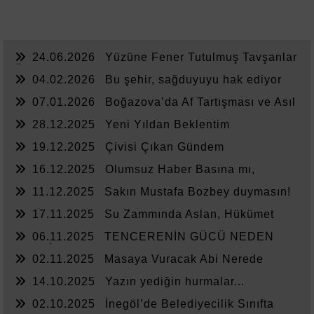
24.06.2026
Yüzüne Fener Tutulmuş Tavşanlar
Ülkesi
04.02.2026
Bu şehir, sağduyuyu hak ediyor
07.01.2026
Boğazova’da Af Tartışması ve Asıl
Sorun
28.12.2025
Yeni Yıldan Beklentim
19.12.2025
Çivisi Çıkan Gündem
16.12.2025
Olumsuz Haber Basına mı,
Yönetime mi Yazar?
11.12.2025
Sakın Mustafa Bozbey duymasın!
17.11.2025
Su Zammında Aslan, Hükümet
Zammında Kedi
06.11.2025
TENCERENİN GÜCÜ NEDEN
YETMİYOR?
02.11.2025
Masaya Vuracak Abi Nerede
14.10.2025
Yazın yediğin hurmalar...
02.10.2025
İnegöl’de Belediyecilik Sınıfta