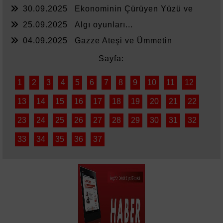
Kaldı
30.09.2025
Ekonominin Çürüyen Yüzü ve
Sessiz Kalanlar
25.09.2025
Algı oyunları...
04.09.2025
Gazze Ateşi ve Ümmetin
Sessizliği
Sayfa:
1
2
3
4
5
6
7
8
9
10
11
12
13
14
15
16
17
18
19
20
21
22
23
24
25
26
27
28
29
30
31
32
33
34
35
36
37