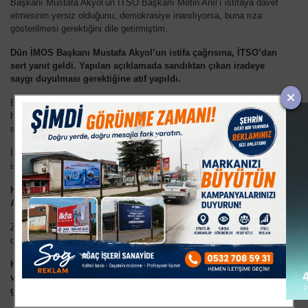
Başkanı Mustafa Akyol’un İTSO Başkanı Metin Anıl’ı istifaya davet
etmesinin yersiz olduğunu, demokrasiye inanılıyorsa, buna rıza
gösterilmesi gerektiğini dile getirmiştim.
Dün İMOS Başkanı Mustafa Akyol’un istifa çağrısına, İTSO’dan
sert yanıt geldi. Yapılan açıklamada sandıktan çıkan iradeye
saygı duyulması gerektiğine atıf yapıldı.
Evet, çok doğru bir açıklama yapılmış, sandıktan çıkan iradeye
herkes saygı duymalı. Peki Sayın Mustafa Akyol, İMOS
seçimlerinde sandıktan değil de, sepetten mi çıktı da,
İTSO Başkan Vekili Mustafa Kaynakçı, Mustafa Akyol’un istifasını
istedi.
Hayır, ne İTSO Başkanı Metin Anıl, nede İMOS Başkanı Mustafa
Akyol istifa etmemeli, istifaları da istenmemeli
.
Zira her iki isimde kendi üyelerinin oylarıyla seçilmiş, yani
demokrasinin bir cilvesi olarak o koltuklara oturmuşlardır.
Herkes birbirinin seçilmişliğine saygı duymalı. Asıl olan birlik
ve beraberliği sağlamak ve MÜSİAD Başkanı Zeki Kavaz’ın dile
getirdiği gibi işi ehline vermektir.