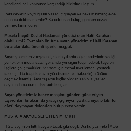
kendilerini acil kapısında karşıladığı bilgisine ulaştım.
Peki devletin koyduğu bu yasağı çiğneyen ve haksız kazanç elde
eden bu doktorlar kimler? Bu doktorları bulup, gereken cezayı
vermek kimin görevi.
Mesela İnegöl Devlet Hastanesi yönetici olan Halil Karahan
olabilir mi? Evet olabilir. Ama sayın yöneticimiz Halil Karahan,
bu aralar daha önemli işlerle meşgul.
Sayın yöneticimiz taşeron işçilerin yıllardır öğle saatlerinde yediği
yemeklerin mesai saati içerisinde yendiğini tespit ederek taşeron
işçilere çalışmadıkları her saat için mesai uygulaması yapmak
istemiş. Bu tespitle sayın yöneticimiz, bir haksızlığın önüne
geçmek istemiş. Ama taşeron işçiler vicdan sahibi siyasiler
sayesinde bu durumdan kurtulmuşlar.
Sayın yöneticimiz bence maaşları günden güne eriyen
taşeronları bıraksın da yasağı çiğneyen ya da amiyane tabirler
gözü doymayan doktorları bulup ceza versin…
MUSTAFA AKYOL SEPETTEN Mİ ÇIKTI
İTSO seçimleri bitti kavga bitecek gibi değil. Dünkü yazımda İMOS