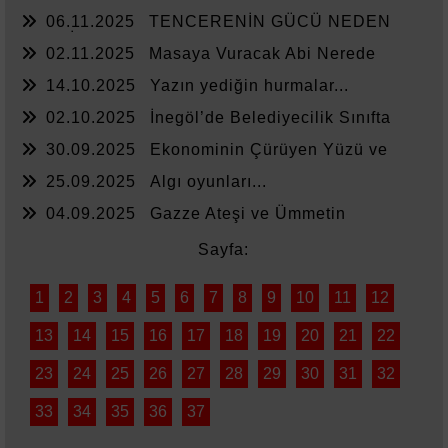
Zammında Kedi
06.11.2025
TENCERENİN GÜCÜ NEDEN
YETMİYOR?
02.11.2025
Masaya Vuracak Abi Nerede
14.10.2025
Yazın yediğin hurmalar...
02.10.2025
İnegöl’de Belediyecilik Sınıfta
Kaldı
30.09.2025
Ekonominin Çürüyen Yüzü ve
Sessiz Kalanlar
25.09.2025
Algı oyunları...
04.09.2025
Gazze Ateşi ve Ümmetin
Sessizliği
Sayfa:
1
2
3
4
5
6
7
8
9
10
11
12
13
14
15
16
17
18
19
20
21
22
23
24
25
26
27
28
29
30
31
32
33
34
35
36
37