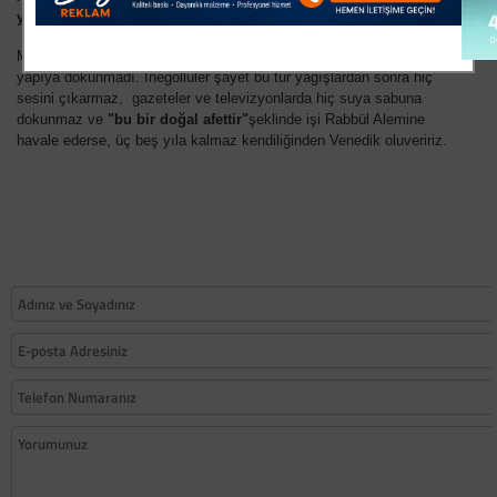
yok.
Mobilyaya kafa yoran belediye başkanımız sağ olsun, 11 yıl alt
yapıya dokunmadı. İnegöllüler şayet bu tür yağışlardan sonra hiç
sesini çıkarmaz, gazeteler ve televizyonlarda hiç suya sabuna
dokunmaz ve
"bu bir doğal afettir"
şeklinde işi Rabbül Alemine
havale ederse, üç beş yıla kalmaz kendiliğinden Venedik oluveririz.