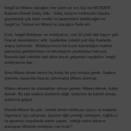
İnegöl`ün Milano olacağını öne süren en son kişi ise MOSDER
Başkanı Ahmet Güleç oldu. Güleç tasarım merkezinin hayata
geçmesiyle çok farklı model ve tasarımların üretileceğini ve
İnegöl`ün Türkiye`nin Milano`su olacağını ifade etti.
Evet, İnegöl Mobilyası ve mobilyacısı, son 10 yıldır aldı başını gitti.
İhracat rakamlarımız arttı. İşadamları sürekli yurt dışı fuarlarda
arayış içerisinde. Mobilyacımızın bir kısmı kazandığını makine
parkurunu genişletmeye ve teknolojisini yenilemeye harcıyor.
Bununla ilgili sektörle ilgili daha birçok gelişmeyi sayabiliriz İnegöl
mobilyasına dair.
Ama Milano olmak bence hiç kolay bir şey olmasa gerek. Sadece
üretimle, tasarımla ihracatı arttırmakla Milano olunmaz.
Milano olmanın bir standartları olması gerekir. Milano demek, kalite
demek. Bu tabi sadece üretilenin değil, üreticinin de kaliteli olması
anlamına geliyor.
Meselâ Milano`da çeki, senedi dönen mobilyacı sayısı ne kadardır.
Sigortasız işçi çalıştıran, işçisine öğle yemeği vermeyen, sağlıksız
ve güvensiz koşullarda üretim yapan, sattığı malın arkasını
aramayan Milanolu mobilyacı var mıdır?