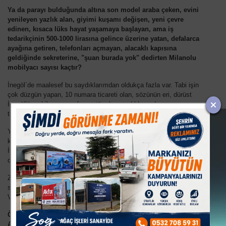
Ya da parayı bulduğunda altına son model araba çeken, evini
yenileyen yazlık alan, giyimi kuşamı değişen, yeni çevre
edinen, kısaca lüks hayat yaşamaya başlayan, ama iş
tedarikçinin 500-1000 lirasına gelince üzerine yatan, defalarca
ayağına getiren, telefonları açmayan, alacaklı kapısına
geldiğinde sekreterine, "şuan burada yok" dedirten Milanolu
mobilyacı sayısı kaçtır?
İnegöl`de maalesef bu saydıklarımdan oldukça fazla var. Tabi işin
çok düzgün yapan, 10 numara ticareti olan, sözünün eri, dürüst
İnegöllü mobilyacı esnafımızı tüm bu saydıklarımdan ayrı
tutuyorum. Allah sayılarını arttırsın diye de dua ediyorum.
Yani diyeceğim o ki, Milano olmak epey zaman alacağı gibi, bir o
kadar da maliyetli gözüküyor. Bu nedenle ben Milano yerine, yine
İtalyan şehri Venedik olmanın daha mantıklı olacağını
düşünüyorum.
Zira İnegöl`ümüz Venedik olmaya daha müsait bir şehir. Ne zaman
sağanak yağmur yağsa, cadde ve sokaklarımız göle dönüşüyor. Artı
Venedik olmak Milano olmaktan çok daha az maliyetli.
Öyle fuar düzenlemeye, tasarım merkezi kurmaya, Mobilya
AVM`ye, yurt dışı fuarlarla esnafın ufkunu açmaya hiç gerek