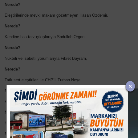
Nerede?
Eleştirilerinde mevki makam gözetmeyen Hasan Özdemir,
Nerede?
Kendine has tarz çıkışlarıyla Sadullah Organ,
Nerede?
Nükteli ve isabetli yorumlarıyla Fikret Bayram,
Nerede?
Tatlı sert eleştirileri ile CHP`li Turhan Neşe,
Nerede?
Kırmadan eleştirmeyi başarabilen MHP`li Müfit Besler,
Nerede?
Kendi idolleri ile sert çıkışlar yapan Saadetli Ertan Sütçü,
Nerede?