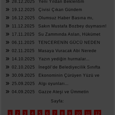
28.12.2025
Yeni Yıldan Beklentim
19.12.2025
Çivisi Çıkan Gündem
16.12.2025
Olumsuz Haber Basına mı,
Yönetime mi Yazar?
11.12.2025
Sakın Mustafa Bozbey duymasın!
17.11.2025
Su Zammında Aslan, Hükümet
Zammında Kedi
06.11.2025
TENCERENİN GÜCÜ NEDEN
YETMİYOR?
02.11.2025
Masaya Vuracak Abi Nerede
14.10.2025
Yazın yediğin hurmalar...
02.10.2025
İnegöl’de Belediyecilik Sınıfta
Kaldı
30.09.2025
Ekonominin Çürüyen Yüzü ve
Sessiz Kalanlar
25.09.2025
Algı oyunları...
04.09.2025
Gazze Ateşi ve Ümmetin
Sessizliği
Sayfa:
1
2
3
4
5
6
7
8
9
10
11
12