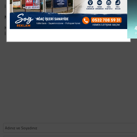
İnegöl`ün yeni siyasi heyecanı DP`li Murat Balakuş,
Nerede....
Kısacası yazılarıyla ve söylemleriyle iktidarı kamçılayacak,
İnegöllüleri heyecanlandıracak muhalefeti arıyorum...NEREDE...