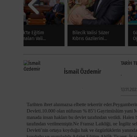
m
Bilecik Valisi Sözer
Gölpazarı'nda
i
Kıbrıs Gazilerini
Öğrenciler Dini Bilgi
Evlerinde Ziyaret Etti
Yarışmasında Kıyasıya
Mücadele Etti
TARİH 
İsmail Özdemir
.
13.11.202
Tarihten ibret alınmazsa elbette tekerrür eder.Peygambe
Devleti.10.000 olan nüfusun % 85’i Gayrimüslüm yani 
manada insan hakları bu devlet tarafından verildi. Halen 
tarafından verilmemiştir.Ne Fransız Laikliği, ne İngiliz
Devleti’nin ortaya koyduğu hak ve özgürlüklerin yanınd
koyduğu ve uyguladığı Adalet,Eğitim,Ahlâk,Ticaret, İç v