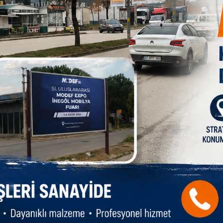
engin oluncaya kadar, köprüyü geçinceye kadar gibi sözler
ıklarını doğru gören niceleri maalesef ahiretlerini berbat
bozulmalar oldu.İşin daha vahim olanı, dün bu yanlışları
nı yanlışlara talip oldu.Bugün iktidarda olanlar
ulayanları hainlikle suçlayıp, biz o makamlara gelelim
kendileri aynı suçlama ile karşı karşıya kaldılar.
rılmaz.” Kendinize gelin.Sizden öncekilerin düştüğü tuzağa
htiyacı var.
HAB
İF
Ka
me
İK
A KAN
Bi