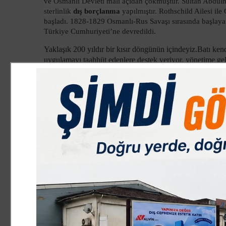
ve Osmanlı Devleti mali açıdan çökmüştür. Sultan Abdülme
sterlinlik
dış borçlanma
yapılmıştır.
Rothschild Ailesi ile 
başladı. 1828-1829 Osmanlı-Rus Savaşı sırasında başlayan 
Türkiye Cumhuriyeti’ne devredildi.
Yaklaşık 200 yıldır bir kısır döngünün içindeyiz.Batı ken
uygulamayı taahhüt edenlere destek veriyor, yönetime gel
yönetime geldiklerinde, batının kanun ve kurallarını uygu
destekleyerek onların iktidardan indirilmesi için çalışıyor
dediklerini yapıyorlar, ya da koltuklarını batının kurallar
kaptırıyorlar.Maalesef bunların hepsi bu milletin evlatları,
hepsi
:“Biz batılıları kandırmak için ŞİMDİLİK,onlar
diyor.
200 yıldır bu kısır döngüye girmiş olanlar, vatan haini de
Çünkü göstermelik bile olsa, batılıları kandırıp iktidara g
BATILILARIN kanun ve kurallarını uygulamayı taahhüt ett
Bu nedenle Peygamberimiz S.A.V. kendisine: “ Hiç olmazsa
bir gün bizim istediğimiz kanun ve kurallar geçerli olsun” t
yapılır diye üzüntüye kapılmıştır.Bunun üzerine “Kafirun 