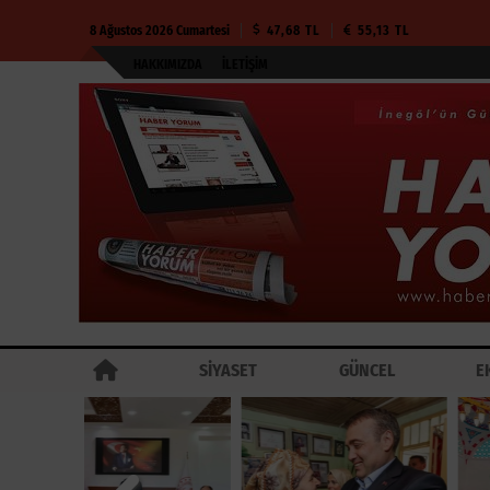
8 Ağustos 2026 Cumartesi
47,68 TL
55,13 TL
HAKKIMIZDA
İLETIŞIM
SİYASET
GÜNCEL
E