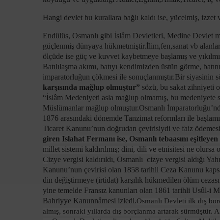
Hangi devlet bu kurallara bağlı kaldı ise, yücelmiş, izz
Endülüs, Osmanlı gibi İslâm Devletleri, Medine Devlet mo
güçlenmiş dünyaya hükmetmiştir.İlim,fen,sanat vb alanlar
ölçüde ise güç ve kuvvet kaybetmeye başlamış ve yıkılmı
Batılılaşma akımı, batıyı kendimizden üstün görme, batın
imparatorluğun çökmesi ile sonuçlanmıştır.Bir siyasinin s
karşısında mağlup olmuştur”
sözü, bu sakat zihniyeti o
“İslâm Medeniyeti asla mağlup olmamış, bu medeniyete s
Müslümanlar mağlup olmuştur.Osmanlı İmparatorluğu’n
1876 arasındaki dönemde Tanzimat reformları ile başlam
Ticaret Kanunu’nun doğrudan çevirisiydi ve faiz ödemesi
giren Islahat Fermanı ise, Osmanlı tebaasını eşitley
millet sistemi kaldırılmış; dini, dili ve etnisitesi ne olurs
C
izye vergisi kaldırıldı, Osmanlı cizye vergisi aldığı Y
Kanunu’nun çevirisi olan 1858 tarihli Ceza Kanunu kapsa
din değiştirmeye (irtidat) karşılık hükmedilen ölüm cezası
yine temelde Fransız kanunları olan 1861 tarihli Usûl-i 
Bahriyye Kanunnâmesi izledi.
Osmanlı Devleti ilk dış bo
almış, sonraki yıllarda dış borçlanma artarak sürmüştür. A