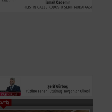
İsmail Özdemir
FİLİSTİN GAZZE KUDÜS-Ü ŞERİF MÜDAFAASI
azlıbosna Barajı'nda
1299 Bilecikspor
Bilecik't
isinaya Takılan
Minikleri Bursa'da Fark
Jandarm
arabatak İtfaiye
Yarattı
Operasyo
kiplerince Kurtarıldı
Yakaland
Şerif Gürbaş
Yüzüne Fener Tutulmuş Tavşanlar Ülkesi
ASAYİŞ