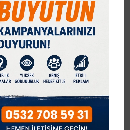
ERDE İNSAN
zım Baykal vefatının 33.yıl dönümünde
zarı başında anıldı
lecik’te 1 haftadır bitmeyen kaldırım yapımı