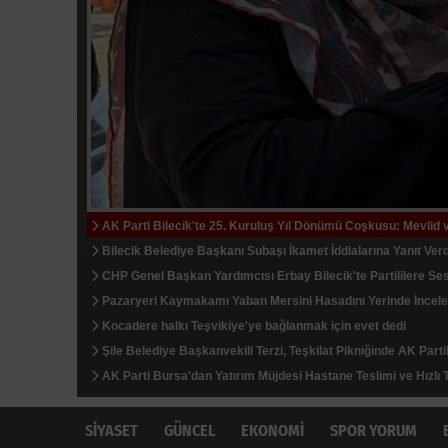
AK Parti Bilecik'te 25. Kuruluş Yıl Dönümü Coşkusu: Mevlid
İstanbul'dan Tekirdağ'a Hafta Sonu Akını Kilometrelerce Kuy
Tekirdağ'da 780 Arıcıya 186 Ton Yem Desteği
Bilecik Belediye Başkanı Subaşı İkamet İddialarına Yanıt Verd
İBB'nin Reddettiği Kızılay Çadırına Bahçelievler Belediyesi Sa
Kocaeli'de Kentsel Dönüşüm Protokolü İmzalandı
CHP Genel Başkan Yardımcısı Erbay Bilecik'te Partililere Ses
TAPSİAD: Ormanları Korumak, Üretim Gücünü Korumaktır
Serbest Piyasada Dolar ve Euro Yeni Güne Nasıl Başladı?
Pazaryeri Kaymakamı Yaban Mersini Hasadını Yerinde İncele
Minik Öğrenciler Kumbaralarındaki Harçlıkları Filistinli Çocuk
İhsaniye Barajı Kocaeli'nin Su Güvenliğini Artırdı
Kocadere halkı Teşvikiye'ye bağlanmak için evet dedi
Melek Mızrak Subaşı Türkiye'nin En Başarılı Belediye Başkan
Bilecik'te TMO Ürün Alım Noktası İncelendi
Şile Belediye Başkanvekili Terzi, Teşkilat Pikniğinde AK Partil
Darıca Belediyesi Cadde ve Sokaklarda Yenileme Çalışmala
Mudanya'da Belediye Dükkanlarının İhale Bedelleri Dudak Uç
AK Parti Bursa'dan Yatırım Müjdesi Hastane Teslimi ve Hızlı T
Kepsut'a Kent Lokantası ve Altyapı Yatırımları
Altın Bozdururken Ayar ve İşçilik Farkı Yaratıyor
SİYASET
GÜNCEL
EKONOMİ
SPOR YORUM