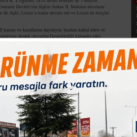
cit'in, 4 Ağustos 1854 tarihli fermanı ile 3 milyon
Osmanlı Devleti’nin ilişkisi Sultan II. Mahmut devrinde
ilk ilişki, Lozan’a kadar devam etti ve Lozan ile borçlar
di kanun ve kurallarını dayatıyor, bunları kabul eden ve
melerine destek oluyorlar.Desteklediği kimseler eğer
lamazsa, bu sefer onların karşısında ki muhalefeti
lar.İktidarda olanlar, iktidarı kaybetmemek için ya batının
ını ve kanunlarını uygulamayı taahhüt eden yeni taliplilere
 ancak bir türlü tarihten ibret almıyorlar.Genellikle
ın kanun ve kurallarını kabul etmiş görünüyoruz”
ğil veya din düşmanı değil, ancak gafiller.
elene kadar bile olsa, göz açıp kapayıncaya kadar bile olsa
iğinizde, güç,kuvvet ve izzet sizden alınır.
 bir gün senin istediğin kanun ve kurallar geçerli olsun,
eklifini geri çevirmiştir.Hatta Bana böyle bir teklif nasıl
suresi” nazil olmuştur.