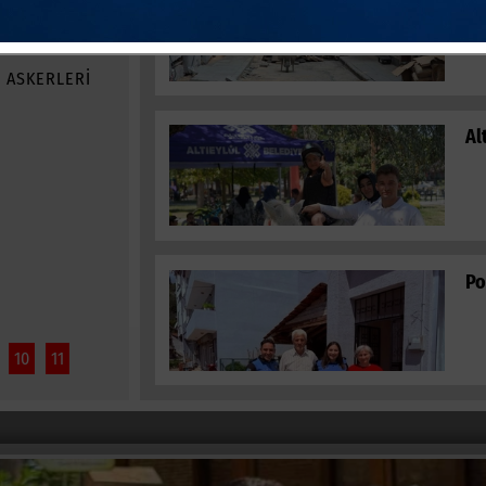
es
n ASKERLERİ
Al
Po
10
11