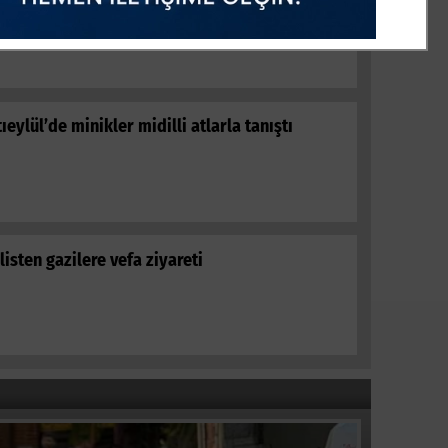
nafı çileden çıkardı
tıeylül’de minikler midilli atlarla tanıştı
listen gazilere vefa ziyareti