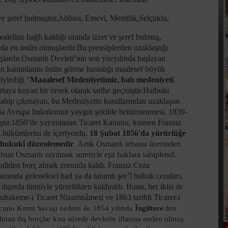
et ve şeref bulmuştur.Abbasi, Emevi, Memlük,Selçuklu,
deline bağlı kaldığı oranda izzet ve şeref bulmuş,
da en üstün olmuşlardır.Bu prensiplerden uzaklaştığı
şlardır.Osmanlı Devleti’nin son yüzyılında başlayan
ın kanunlarını üstün görme hastalığı maalesef büyük
öylediği “
Maaalesef Medeniyetimiz, batı medeniyeti
rtaya koyan bir örnek olarak tarihe geçmiştir.Halbuki
ahip çıkmayan, bu Medeniyetin kurallarından uzaklaşan
da Avrupa hukukunun yaygın şekilde benimsenmesi, 1839-
ıştır.1850’de yayımlanan Ticaret Kanunu, kısmen Fransız
 hükümlerini de içeriyordu.
18 Şubat 1856'da yürürlüğe
en hukukî düzenlemedir
. Artık Osmanlı tebaası üzerinden
a olsun Osmanlı sayılmak suretiyle eşit haklara sahiplendi.
ahudiden borç almak zorunda kaldı. Fransız Ceza
mında geleneksel had ya da tanımlı şer’î hukuk cezaları,
 dışında tümüyle yürürlükten kaldırıldı. Bunu, her ikisi de
Muhakeme-i Ticaret Nizamnâmesi ve 1863 tarihli Ticaret-i
rcunu Kırım Savaşı nedeni ile 1854 yılında
İngiltere
'den
lınan dış borçlar kısa sürede devletin iflasına neden olmuş