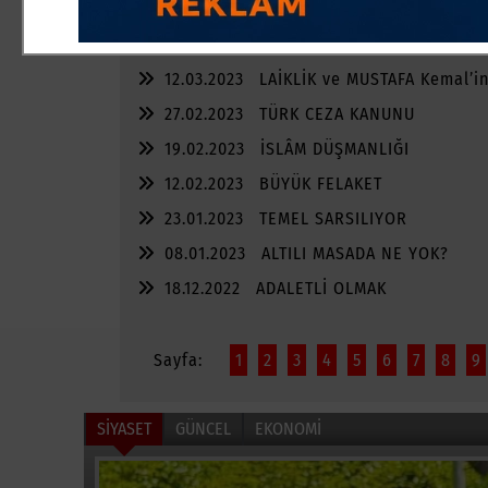
02.04.2023
İTTİFAK MI, KOALİSYON MU?
27.03.2023
MİLLÎ GÖRÜŞ’SÜZ SEÇİM
12.03.2023
LAİKLİK ve MUSTAFA Kemal’i
27.02.2023
TÜRK CEZA KANUNU
19.02.2023
İSLÂM DÜŞMANLIĞI
12.02.2023
BÜYÜK FELAKET
23.01.2023
TEMEL SARSILIYOR
08.01.2023
ALTILI MASADA NE YOK?
18.12.2022
ADALETLİ OLMAK
Sayfa:
1
2
3
4
5
6
7
8
9
SİYASET
GÜNCEL
EKONOMİ