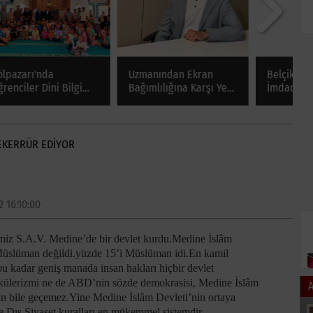
Uzmanından Ekran
Belçikalı Yaşlı Çiftin
S
Bağımlılığına Karşı Yeni
İmdadına Zabıta Yetişti
M
Telefon Önerisi
K
E
TEKERRÜR EDİYOR
2 16:10:00
rimiz S.A.V. Medine’de bir devlet kurdu.Medine İslâm
Müslüman değildi.yüzde 15’i Müslüman idi.En kamil
bu kadar geniş manada insan hakları hiçbir devlet
 sekülerizmi ne de ABD’nin sözde demokrasisi, Medine İslâm
an bile geçemez.Yine Medine İslâm Devleti’nin ortaya
e Dış Siyaset kuralları en mükemmel sistemdir.