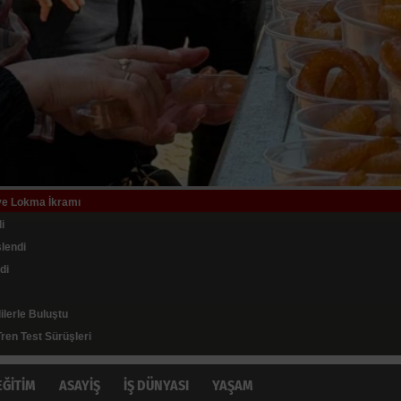
 ve Lokma İkramı
ruk Oluşturdu
i
hip Çıktı
lendi
di
lara Bağışladı
ları Arasında 4'üncü Sırada
ilerle Buluştu
rına Devam Ediyor
uklattı
ren Test Sürüşleri
EĞİTİM
ASAYİŞ
İŞ DÜNYASI
YAŞAM