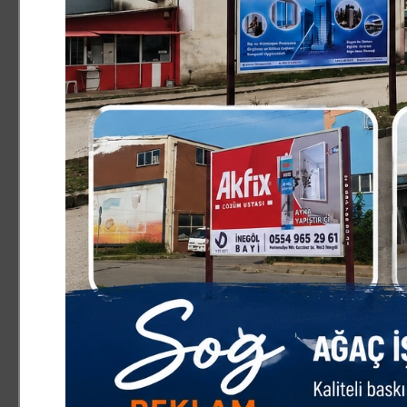
Maalesef ŞİMDİLİK DİNİ türedi.İktidara gelene kadar, z
onları aldattı.Peşlerinden gidenleri de aldattı.Onların yapt
ettiler.Bu yüzden kul hakları oluştu,İtikaden ve ahlâken 
yapanları eleştirenler, şimdi üç koltuk uğruna kendileri ay
kendilerinden öncekileri Batının kanun ve kurallarını uyg
bakın nasıl İslâm’a hizmet edeceğiz diyerek geldiler.Şimdi 
Tarih tekerrür ediyor.”Müslüman bir delikten iki defa ısı
düşmeyin.Liderlerinizi uyarın.Onların sizin uyarılarınıza i
09.12.2023
FİLİSTİN GAZZE KUDÜS-Ü ŞER
MÜDAFAASI
25.06.2023
ASGARİ ÜCRET
18.06.2023
KAPİTALİZM YIKILACAK
28.05.2023
ALLAH’IN DEDİĞİ OLDU
07.05.2023
MİLLİ GÖRÜŞ VE İŞBİRLİKÇİL
10.04.2023
YA TAM SUSTURACAĞIZ, YA D
KUSTURACAĞIZ.