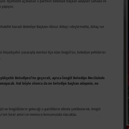
lışıyor. İlçemizde açıklanan 4 partinin belediye başkan adayları sahada ve
ı yapıyor.
lefet kanadı Belediye Başkanı Alinur Aktaş’ı eleştirmekle, Aktaş ise
 büyükşehir yasasıyla merkez ilçe olan İnegöl’ün, belediye yetkilerini
.
Büyükşehir Belediyesi’ne geçecek, ayrıca İnegöl Belediye Meclisinde
amayacak. Hal böyle olunca da ne belediye başkan adayının, ne
l ve İnegöllülerin geleceği o partililerin elinde şekillenecek. İnegöl
yesi’nin birer amiri ve memuru konumunda olacaklar.