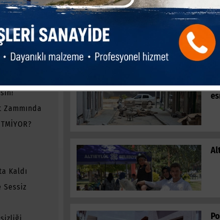
iyor
Ka
me
e Asıl Sorun
önetime mi
Bi
sın!
es
t Zammında
ETMİYOR?
Al
ta Kaldı
 Sessiz
Po
izliği