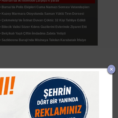
Havran'da iki otomobil çarpıştı 4 yaralı
Bursa'da Polis Ekipleri Cuma Namazı Sonrası Vatandaşları
Bilgilendirdi
Kuzey Marmara Otoyolunda Saman Yüklü Tırın Dorsesi
Alevlere Teslim Oldu
Çekmeköy'de İstinat Duvarı Çöktü: 32 Kişi Tahliye Edildi
Bilecik Valisi Sözer Kıbrıs Gazilerini Evlerinde Ziyaret Etti
Belçikalı Yaşlı Çiftin İmdadına Zabıta Yetişti
Sazlıbosna Barajı'nda Misinaya Takılan Karabatak İtfaiye
Ekiplerince Kurtarıldı