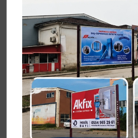
karşısında ilk bulacağı kişi ben olacağım.
24.06.2026
Yüzüne Fener Tutulmuş Tavş