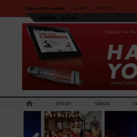
8 Ağustos 2026 Cumartesi
47,68 TL
55,13 TL
HAKKIMIZDA
İLETIŞIM
SİYASET
GÜNCEL
E