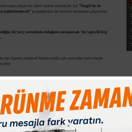
turmaya çalışan bir takım uyanık siyasetçiler ise,
“İnegöl’de ve
 şey kaybetmeyecek”
propagandası ile seçmeni tavlamaya çalışıyorlar.
ğini, bir borç sarmalında olduğunu varsayarsak, ‘bir taşta iki kuş’
.
 olan ilçemiz, maalesef iktidarın belki çok uzun yıllar sonra fayda
ecektir.
a da dövünmeye hakları asla yoktur. Zira İnegöl’deki tüm yerel
e yazmışlar ve STK’ları harekete geçirmek için uyarmışlardır.
reci sessiz sedasız geçiştirmeyi tercih etmişlerdir.
rsa ve bunu gazeteler aracılığı ile duyurmaya kalkarsa, emin olun