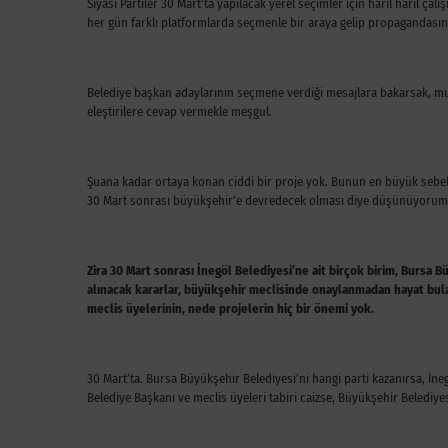
Siyasi Partiler 30 Mart’ta yapılacak yerel seçimler için harıl harıl ça
her gün farklı platformlarda seçmenle bir araya gelip propagandasın
Belediye başkan adaylarının seçmene verdiği mesajlara bakarsak, muha
eleştirilere cevap vermekle meşgul.
Şuana kadar ortaya konan ciddi bir proje yok. Bunun en büyük sebebi
30 Mart sonrası büyükşehir’e devredecek olması diye düşünüyorum
Zira 30 Mart sonrası İnegöl Belediyesi’ne ait birçok birim, Bursa 
alınacak kararlar, büyükşehir meclisinde onaylanmadan hayat bul
meclis üyelerinin, nede projelerin hiç bir önemi yok.
30 Mart’ta. Bursa Büyükşehir Belediyesi’ni hangi parti kazanırsa, İnegö
Belediye Başkanı ve meclis üyeleri tabiri caizse, Büyükşehir Beledi