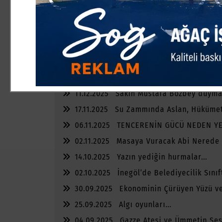
04.02.2026
Bu şehir, sağduyuyu hak ed
07.01.2026
Boğazova’da Af Tartışması v
28.12.2025
Yeni Yıldan Beklentim
19.12.2025
Çivisi Çıkan Gündem
16.12.2025
Olumsuz Haber Basına mı, Y
Yazar?
11.12.2025
Sakın Mustafa Bozbey duyma
17.11.2025
Su Zammında Aslan, Hüküme
Kedi
06.11.2025
TENCERENİN GÜCÜ NEDEN Y
02.11.2025
Masaya Vuracak Abi Nerede
14.10.2025
Yazın yediğin hurmalar...
02.10.2025
İnegöl’de Belediyecilik Sınıf
30.09.2025
Ekonominin Çürüyen Yüzü ve
Kalanlar
25.09.2025
Algı oyunları...
04.09.2025
Gazze Ateşi ve Ümmetin Sess