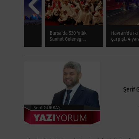
.
Bursa'da 530 Yıllık
Havran'da iki otomobil
r
Sünnet Geleneği
çarpıştı 4 yaralı
em
Tophane Meydanı'nda
zü
Yaşatıldı
Şerif 