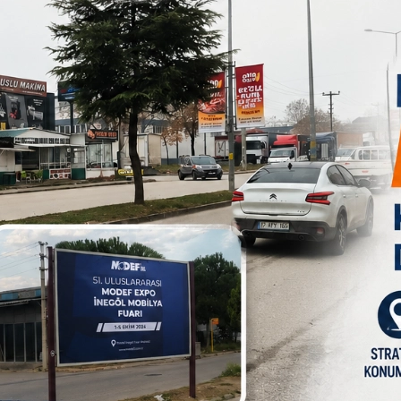
HAB
anlar Ülkesi