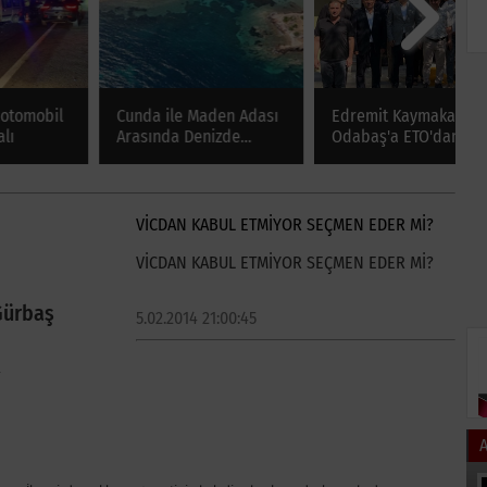
Cunda ile Maden Adası
Edremit Kaymakamı
E
Arasında Denizde
Odabaş'a ETO'dan Veda
1
Yürüyüş Keyfi
Ziyareti ve Teşekkür
G
VİCDAN KABUL ETMİYOR SEÇMEN EDER Mİ?
VİCDAN KABUL ETMİYOR SEÇMEN EDER Mİ?
Gürbaş
5.02.2014 21:00:45