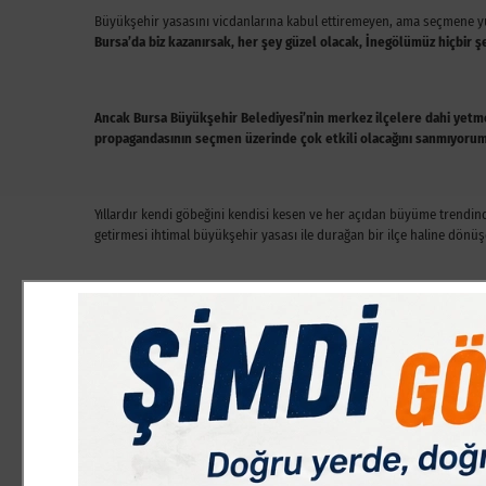
Büyükşehir yasasını vicdanlarına kabul ettiremeyen, ama seçmene yut
Bursa’da biz kazanırsak, her şey güzel olacak, İnegölümüz hiçbir
Ancak Bursa Büyükşehir Belediyesi’nin merkez ilçelere dahi yetmedi
propagandasının seçmen üzerinde çok etkili olacağını sanmıyorum
Yıllardır kendi göbeğini kendisi kesen ve her açıdan büyüme trendinde
getirmesi ihtimal büyükşehir yasası ile durağan bir ilçe haline dönüş
İnegöl’de yaşayanların yaşanacak bu durağanlıktan şikâyet etmeye, y
gazeteler ve gazeteciler, büyükşehir yasasıyla ilgili kaygıları defaatl
Ama ota çöpe maydanoz olan STK’lar, tüm uyarı ve ikazlara rağmen, sü
30 Mart sonrası hangi STK yöneticisi, büyükşehirden şikâyetçi olu