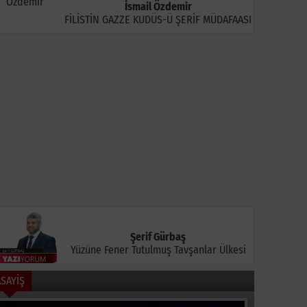
İsmail Özdemir
FİLİSTİN GAZZE KUDÜS-Ü ŞERİF MÜDAFAASI
senyurt Belediyesi
Bursa'da Polis Ekipleri
Vali Tora
071 Çocuğun Sünnetini
Cuma Namazı Sonrası
Kentlerd
erçekleştirdi
Vatandaşları
İnceleme
Bilgilendirdi
Şerif Gürbaş
Yüzüne Fener Tutulmuş Tavşanlar Ülkesi
ASAYİŞ