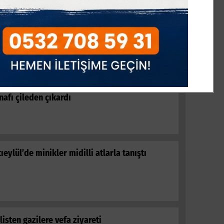
zım Baykal vefatının 33.yıl dönümünde
zarı başında anıldı
lecik’te 1 haftadır bitmeyen kaldırım yapımı
nafı çileden çıkardı
tıeylül’de minikler midilli atlarla tanıştı
listen gazilere vefa ziyareti