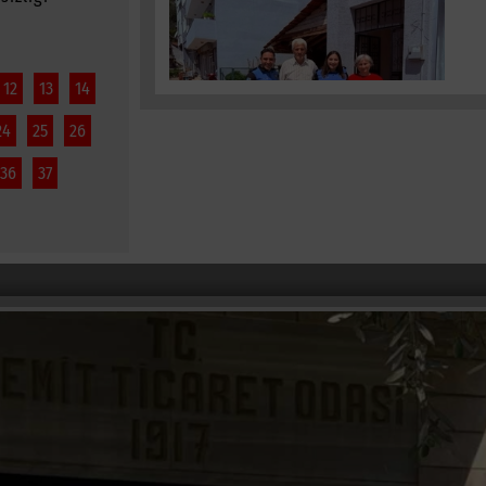
12
13
14
24
25
26
36
37