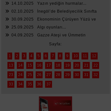
14.10.2025
Yazın yediğin hurmalar...
02.10.2025
İnegöl’de Belediyecilik Sınıfta
Kaldı
30.09.2025
Ekonominin Çürüyen Yüzü ve
Sessiz Kalanlar
25.09.2025
Algı oyunları...
04.09.2025
Gazze Ateşi ve Ümmetin
Sessizliği
Sayfa:
1
2
3
4
5
6
7
8
9
10
11
12
13
14
15
16
17
18
19
20
21
22
23
24
25
26
27
28
29
30
31
32
33
34
35
36
37