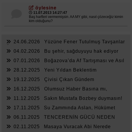
öylesine
11.07.2013 14:27:47
Baş harfleri vermemişsin. AA MY gibi, nasıl çözeceğiz kimin
kim olduğunu?
24.06.2026
Yüzüne Fener Tutulmuş Tavşanlar
Ülkesi
04.02.2026
Bu şehir, sağduyuyu hak ediyor
07.01.2026
Boğazova’da Af Tartışması ve Asıl
Sorun
28.12.2025
Yeni Yıldan Beklentim
19.12.2025
Çivisi Çıkan Gündem
16.12.2025
Olumsuz Haber Basına mı,
Yönetime mi Yazar?
11.12.2025
Sakın Mustafa Bozbey duymasın!
17.11.2025
Su Zammında Aslan, Hükümet
Zammında Kedi
06.11.2025
TENCERENİN GÜCÜ NEDEN
YETMİYOR?
02.11.2025
Masaya Vuracak Abi Nerede