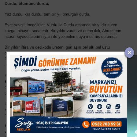
Durdu, ölümüne durdu,
Yaz durdu, kış durdu, tam bir yıl omurgalı durdu,
Evet sevgili İnegöllüler, Vurdu ile Durdu arasında bir yıldır süren
kavga, nihayet sona erdi. Bir yıldır vuran ve duran ikili, Ahmetlerin
ricası, siyasetçilerin niyazı ile yelkenleri suya indirmiş durumda.
Bir yıldır iftira ve dedikodu üreten, gün aşırı bel altı bel üstü
demeden Vuran Adam ile, elindeki tüm imkânlarını kullanarak Dik
Duran Adam arasındaki uzlaşma ve yakınlaşma, aslında beklenen
ama geciken bir durum olarak yorumlanmakta.
Kamuoyunda,
“Yerel seçimlerin yaklaştığı bir dönemde
siyaseten ve ticareten birbirlerine ihtiyaç duymuş olacaklar ki”
diye başlayan yorumlar, Ramazan Ayının adap ve edebine uygun bir
şekilde sürüp gidiyor…
Bir yıl ara verilen ve 2. full versiyonu yeniden çekilmeye başlanan
Vuran Adam ile Duran Adam filminin, bundan sonraki sahneleri
herkes tarafından çokça merak ediliyor.
Ama ne olursa olsun, Vuruşlarından ve Duruşlarından
vazgeçen ikiliyi, ilçe kamuoyunu şaşırtmadıkları için