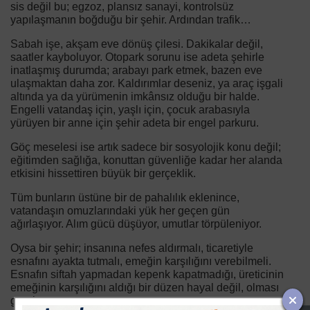
sis değil bu; egzoz, plansız sanayi, kontrolsüz
yapılaşmanın boğduğu bir şehir. Ardından trafik…
Sabah işe, akşam eve dönüş çilesi. Dakikalar değil,
saatler kayboluyor. Otopark sorunu ise adeta şehirle
inatlaşmış durumda; arabayı park etmek, bazen eve
ulaşmaktan daha zor. Kaldırımlar deseniz, ya araç işgali
altında ya da yürümenin imkânsız olduğu bir halde.
Engelli vatandaş için, yaşlı için, çocuk arabasıyla
yürüyen bir anne için şehir adeta bir engel parkuru.
Göç meselesi ise artık sadece bir sosyolojik konu değil;
eğitimden sağlığa, konuttan güvenliğe kadar her alanda
etkisini hissettiren büyük bir gerçeklik.
Tüm bunların üstüne bir de pahalılık eklenince,
vatandaşın omuzlarındaki yük her geçen gün
ağırlaşıyor. Alım gücü düşüyor, umutlar törpüleniyor.
Oysa bir şehir; insanına nefes aldırmalı, ticaretiyle
esnafını ayakta tutmalı, emeğin karşılığını verebilmeli.
Esnafın siftah yapmadan kepenk kapatmadığı, üreticinin
emeğinin karşılığını aldığı bir düzen hayal değil, olması
gereken.