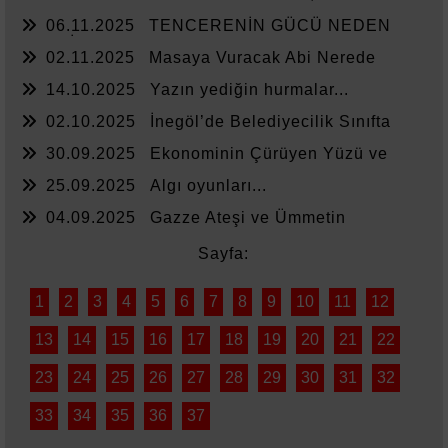
Zammında Kedi
06.11.2025
TENCERENİN GÜCÜ NEDEN
YETMİYOR?
02.11.2025
Masaya Vuracak Abi Nerede
14.10.2025
Yazın yediğin hurmalar...
02.10.2025
İnegöl’de Belediyecilik Sınıfta
Kaldı
30.09.2025
Ekonominin Çürüyen Yüzü ve
Sessiz Kalanlar
25.09.2025
Algı oyunları...
04.09.2025
Gazze Ateşi ve Ümmetin
Sessizliği
Sayfa:
1
2
3
4
5
6
7
8
9
10
11
12
13
14
15
16
17
18
19
20
21
22
23
24
25
26
27
28
29
30
31
32
33
34
35
36
37