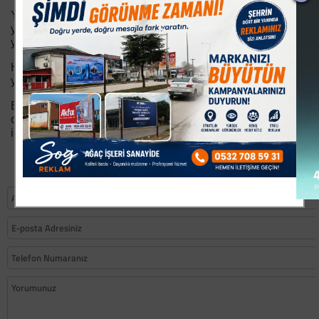
Yeni yıldan beklentimiz aslında çok şey değil: Daha
yaşanabilir bir şehir, daha adil bir düzen, daha planlı bir
yönetim.
Huzurun, sağlığın, güvenin ve umudun yeniden
yeşerdiği bir toplumsal iklim.
Belki de bu yıl, “alıştık artık” dediğimiz sorunların kader
olmadığını hatırladığımız yıl olur. Çünkü bir şehir, ancak
içinde yaşayanlar mutluysa gerçekten güzeldir